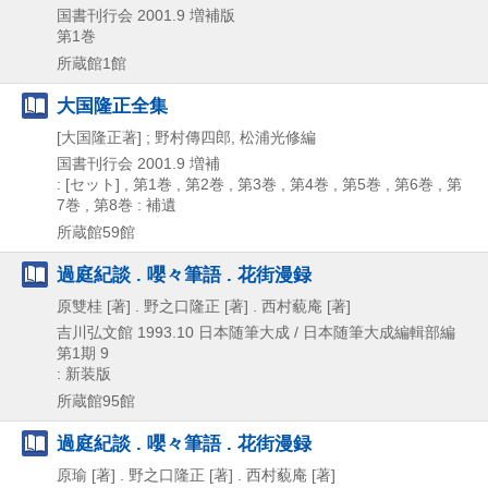
国書刊行会
2001.9
増補版
第1巻
所蔵館1館
大国隆正全集
[大国隆正著] ; 野村傳四郎, 松浦光修編
国書刊行会
2001.9
増補
: [セット] , 第1巻 , 第2巻 , 第3巻 , 第4巻 , 第5巻 , 第6巻 , 第
7巻 , 第8巻 : 補遺
所蔵館59館
過庭紀談 . 嚶々筆語 . 花街漫録
原雙桂 [著] . 野之口隆正 [著] . 西村藐庵 [著]
吉川弘文館
1993.10
日本随筆大成 / 日本随筆大成編輯部編
第1期 9
: 新装版
所蔵館95館
過庭紀談 . 嚶々筆語 . 花街漫録
原瑜 [著] . 野之口隆正 [著] . 西村藐庵 [著]