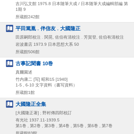
吉川弘文館
1975.8
日本随筆大成 / 日本随筆大成編輯部編 第
1期 9
所蔵館242館
平田篤胤 . 伴信友 . 大國隆正
田原嗣郎校注 . 関晃, 佐伯有清校注 . 芳賀登, 佐伯有清校注
岩波書店
1973.9
日本思想大系 50
所蔵館506館
古事記聞書 10巻
真爾園述
竹内康二 [写]
昭和15 [1940]
1-5 , 6-10
文字資料（書写資料）
所蔵館1館
大國隆正全集
[大國隆正著] ; 野村傳四郎校訂
有光社
1937.11-1939.5
第1巻 , 第2巻 , 第3巻 , 第4巻 , 第5巻 , 第6巻 , 第7巻
所蔵館83館