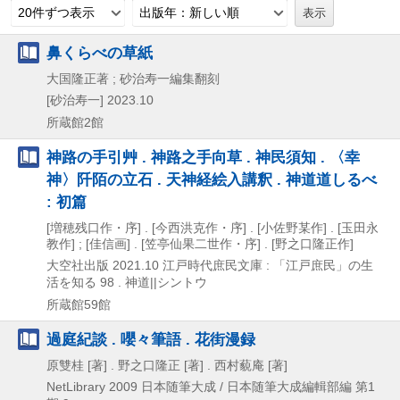
20件ずつ表示
出版年：新しい順
鼻くらべの草紙
大国隆正著 ; 砂治寿一編集翻刻
[砂治寿一]
2023.10
所蔵館2館
神路の手引艸 . 神路之手向草 . 神民須知 . 〈幸
神〉阡陌の立石 . 天神経絵入講釈 . 神道道しるべ
: 初篇
[増穂残口作・序] . [今西洪克作・序] . [小佐野某作] . [玉田永
教作] ; [佳信画] . [笠亭仙果二世作・序] . [野之口隆正作]
大空社出版
2021.10
江戸時代庶民文庫 : 「江戸庶民」の生
活を知る 98 . 神道||シントウ
所蔵館59館
過庭紀談 . 嚶々筆語 . 花街漫録
原雙桂 [著] . 野之口隆正 [著] . 西村藐庵 [著]
NetLibrary
2009
日本随筆大成 / 日本随筆大成編輯部編 第1