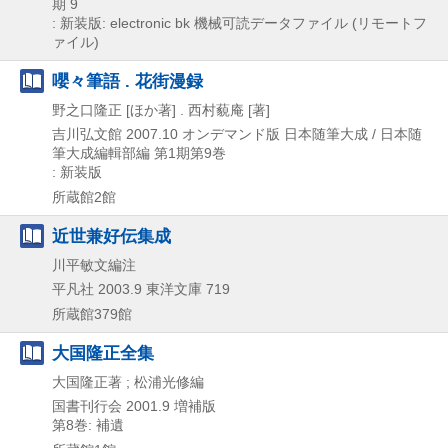
期 9
: 新装版: electronic bk
機械可読データファイル (リモートフ
ァイル)
嚶々筆語 . 花街漫録
野之口隆正 [ほか著] . 西村藐庵 [著]
吉川弘文館
2007.10
オンデマンド版
日本随筆大成 / 日本随
筆大成編輯部編 第1期第9巻
: 新装版
所蔵館2館
近世兼好伝集成
川平敏文編注
平凡社
2003.9
東洋文庫 719
所蔵館379館
大国隆正全集
大国隆正著 ; 松浦光修編
国書刊行会
2001.9
増補版
第8巻: 補遺