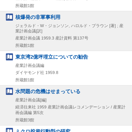
所蔵館1館
核爆発の非軍事利用
ジェラルド・W・ジョンソン, ハロルド・ブラウン [著] ; 産
業計画会議[訳]
産業計画会議
1959.3
産計資料 第137号
所蔵館1館
東京湾2億坪埋立についての勧告
産業計画会議編
ダイヤモンド社
1959.8
所蔵館1館
水問題の危機はせまっている
産業計画会議[編]
経済往来社
1959
産業計画会議レコメンデーション / 産業計
画会議編 第5次
所蔵館3館
ミクロ投資行動型の研究