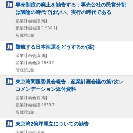
専売制度の廃止を勧告する : 専売公社の民営分割
は議論の時代ではない、実行の時代である
産業計画会議[編]
産業計画会議
[1960.1]
所蔵館1館
難航する日本海運をどうするか(案)
産業計画会議[編]
産業計画会議
1960.9
所蔵館1館
東京湾問題委員会報告 : 産業計画会議の第7次レ
コメンデーション添付資料
産業計画会義[編]
産業計画会議
1959.7
所蔵館3館
東京湾2億坪埋立についての勧告
産業計画会議編