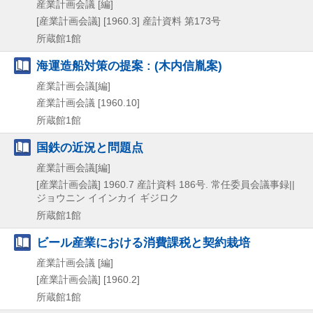
産業計画会議 [編]
[産業計画会議]
[1960.3]
産計資料 第173号
所蔵館1館
海運造船対策の提案 : (木内信胤案)
産業計画会議[編]
産業計画会議
[1960.10]
所蔵館1館
国鉄の近況と問題点
産業計画会議[編]
[産業計画会議]
1960.7
産計資料 186号. 常任委員会議事録||
ジョウニン イインカイ ギジロク
所蔵館1館
ビール産業における消費課税と契約栽培
産業計画会議 [編]
[産業計画会議]
[1960.2]
所蔵館1館