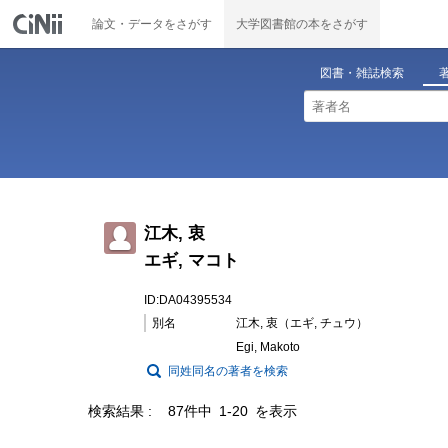
論文・データをさがす
大学図書館の本をさがす
図書・雑誌検索
江木, 衷
エギ, マコト
ID:DA04395534
別名
江木, 衷（エギ, チュウ）
Egi, Makoto
同姓同名の著者を検索
検索結果
87件中 1-20 を表示