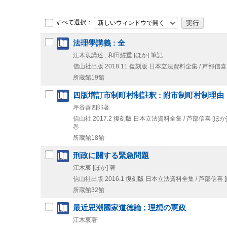
すべて選択：
新しいウィンドウで開く
法理學講義 : 全
江木衷講述 ; 和田經重 [ほか] 筆記
信山社出版
2018.11
復刻版
日本立法資料全集 / 芦部信喜 [
所蔵館19館
四版増訂市制町村制註釈 : 附市制町村制理由
坪谷善四郎著
信山社
2017.2
復刻版
日本立法資料全集 / 芦部信喜 [ほか]
巻
所蔵館18館
刑政に關する緊急問題
江木衷 [ほか] 著
信山社出版
2016.1
復刻版
日本立法資料全集 / 芦部信喜 [ほ
所蔵館32館
最近思潮國家道徳論 ; 理想の憲政
江木衷著