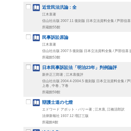
近世民法汎論 : 全
江木衷著
信山社出版
2007.11
復刻版
日本立法資料全集 / 芦部信喜 [
所蔵館55館
民事訴訟原論
江木衷著
信山社出版
2007.5
復刻版
日本立法資料全集 / 芦部信喜 [
所蔵館53館
日本民事訴訟法「明治23年」判例論評
新井正三郎著 ; 江木衷復評
信山社出版
2004.4-2004.5
復刻版
日本立法資料全集 / 芦部
上卷 , 中卷 , 下卷
所蔵館59館
辯護士道の七燈
エドワード アボット・パリー著 ; 江木衷, 江橋活郎訳
法律新報社
1937.12
増訂三版
所蔵館4館