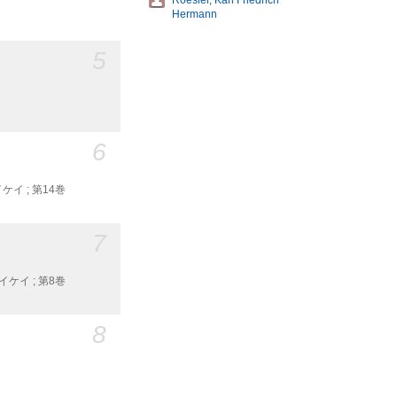
Roesler, Karl Friedrich
Hermann
5
6
イ ; 第14巻
7
ケイ ; 第8巻
8