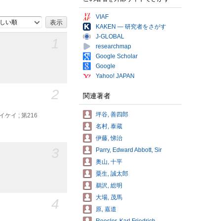
VIAF
しい順
KAKEN — 研究者をさがす
J-GLOBAL
1
researchmap
Google Scholar
Google
Yahoo! JAPAN
2
関連著者
坪谷, 善四郎
ケイ ; 第216
名村, 泰蔵
伊藤, 悌治
3
Parry, Edward Abbott, Sir
奥山, 十平
粟生, 誠太郎
鵜沢, 総明
大場, 茂馬
4
原, 嘉道