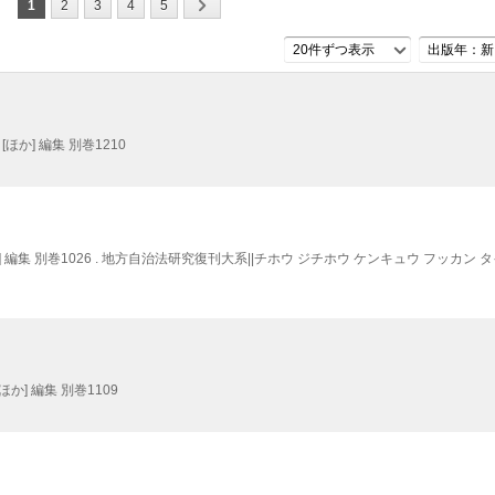
1
2
3
4
5
20件ずつ表示
出版年：新
ほか] 編集 別巻1210
 編集 別巻1026 . 地方自治法研究復刊大系||チホウ ジチホウ ケンキュウ フッカン タイ
か] 編集 別巻1109