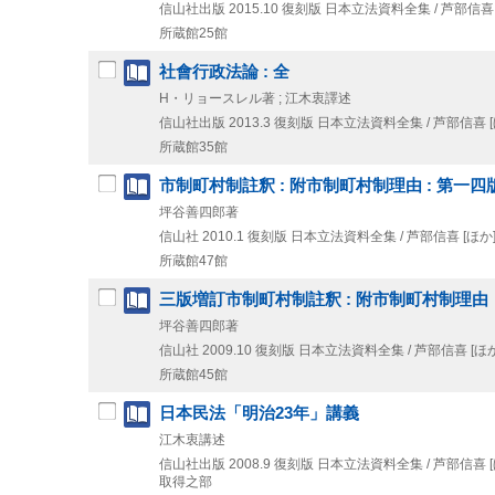
信山社出版
2015.10
復刻版
日本立法資料全集 / 芦部信喜 [
所蔵館25館
社會行政法論 : 全
H・リョースレル著 ; 江木衷譯述
信山社出版
2013.3
復刻版
日本立法資料全集 / 芦部信喜 [
所蔵館35館
市制町村制註釈 : 附市制町村制理由 : 第一四
坪谷善四郎著
信山社
2010.1
復刻版
日本立法資料全集 / 芦部信喜 [ほか
所蔵館47館
三版増訂市制町村制註釈 : 附市制町村制理由
坪谷善四郎著
信山社
2009.10
復刻版
日本立法資料全集 / 芦部信喜 [ほか
所蔵館45館
日本民法「明治23年」講義
江木衷講述
信山社出版
2008.9
復刻版
日本立法資料全集 / 芦部信喜 [
取得之部