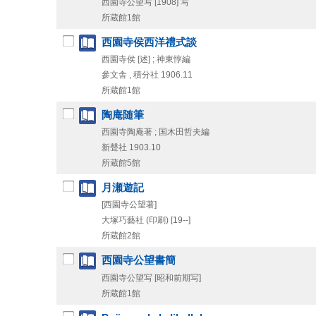
西園寺公望写
[1908] 写
所蔵館1館
西園寺侯西洋禮式談
西園寺侯 [述] ; 神東惇編
參文舎 , 積分社
1906.11
所蔵館1館
陶庵随筆
西園寺陶庵著 ; 国木田哲夫編
新聲社
1903.10
所蔵館5館
月瀬遊記
[西園寺公望著]
大塚巧藝社 (印刷)
[19--]
所蔵館2館
西園寺公望書簡
西園寺公望写
[昭和前期写]
所蔵館1館