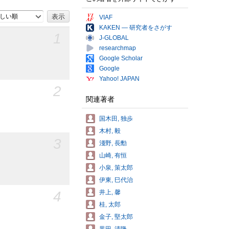
しい順
VIAF
KAKEN — 研究者をさがす
1
J-GLOBAL
researchmap
Google Scholar
Google
Yahoo! JAPAN
2
関連著者
国木田, 独歩
木村, 毅
3
淺野, 長勳
山崎, 有恒
小泉, 策太郎
伊東, 巳代治
4
井上, 馨
桂, 太郎
金子, 堅太郎