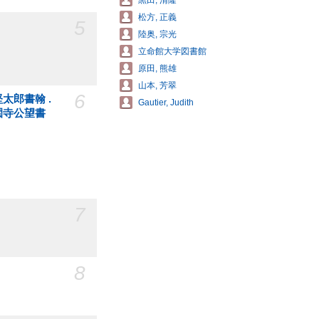
黒田, 清隆
松方, 正義
5
陸奥, 宗光
立命館大学図書館
原田, 熊雄
山本, 芳翠
6
太郎書翰 .
Gautier, Judith
園寺公望書
7
8