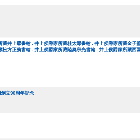
藏井上馨書翰 . 井上侯爵家所藏桂太郎書翰 . 井上侯爵家所藏金子堅
藏松方正義書翰 . 井上侯爵家所藏陸奥宗光書翰 . 井上侯爵家所藏西
園創立90周年記念