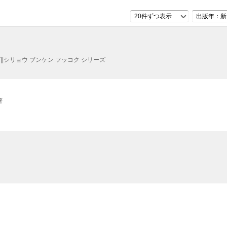
20件ずつ表示
出版年：新
||シリョウ ブンケン フッコク シリーズ
著