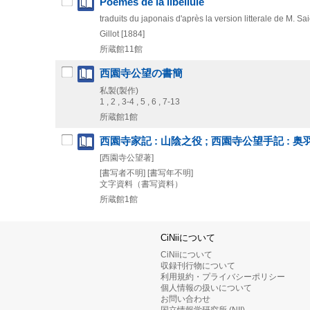
Poëmes de la libellule
traduits du japonais d'après la version litterale de M. Sa
Gillot
[1884]
所蔵館11館
西園寺公望の書簡
私製(製作)
1 , 2 , 3-4 , 5 , 6 , 7-13
所蔵館1館
西園寺家記 : 山陰之役 ; 西園寺公望手記 :
[西園寺公望著]
[書写者不明]
[書写年不明]
文字資料（書写資料）
所蔵館1館
CiNiiについて
CiNiiについて
収録刊行物について
利用規約・プライバシーポリシー
個人情報の扱いについて
お問い合わせ