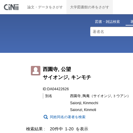
論文・データをさがす
大学図書館の本をさがす
図書・雑誌検索
西園寺, 公望
サイオンジ, キンモチ
ID:DA04422626
別名
西園寺, 陶庵（サイオンジ, トウアン）
Saionji, Kinmochi
Saionzi, Kinmoti
同姓同名の著者を検索
検索結果
20件中 1-20 を表示