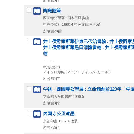
所蔵館8館
陶庵随筆
西園寺公望著 ; 国木田独歩編
中央公論社
1990.4
中公文庫 M-453
所蔵館23館
井上侯爵家所藏伊東巳代治書翰 . 井上侯爵家所
井上侯爵家所藏黒田清隆書翰 . 井上侯爵家所
翰
. . . . . . .
私製(製作)
マイクロ形態 (マイクロフィルム (リール))
所蔵館1館
学祖・西園寺公望展 : 立命館創始120年・学
立命館大学図書館
1990.5
所蔵館3館
西園寺公望遺墨
京都印書
1952.4
改装
所蔵館6館