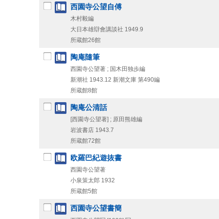
西園寺公望自傅
木村毅編
大日本雄辯會講談社
1949.9
所蔵館26館
陶庵隨筆
西園寺公望著 ; 国木田独歩編
新潮社
1943.12
新潮文庫 第490編
所蔵館8館
陶庵公清話
[西園寺公望著] ; 原田熊雄編
岩波書店
1943.7
所蔵館72館
欧羅巴紀遊抜書
西園寺公望著
小泉策太郎
1932
所蔵館5館
西園寺公望書簡