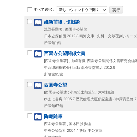
すべて選択：
新しいウィンドウで開く
維新前後 . 懐旧談
浅野長勲著 . 西園寺公望著
日本史探偵団
2012.8
晴海文庫 . 史料・文献覆刻シリーズ
所蔵館1館
西園寺公望関係文書
[西園寺公望著] ; 山崎有恒, 西園寺公望関係文書研究会編
中西印刷株式会社出版部松香堂書店
2012.9
所蔵館95館
西園寺公望
[西園寺公望述 ; 小泉策太郎筆記 ; 木村毅編]
ゆまに書房
2005.7
歴代総理大臣伝記叢書 / 御厨貴監修 7
所蔵館67館
陶庵随筆
西園寺公望著 ; 国木田独歩編
中央公論新社
2004.4
改版
中公文庫