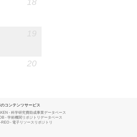
18
19
20
IIのコンテンツサービス
AKEN - 科学研究費助成事業データベース
RDB - 学術機関リポジトリデータベース
II-REO - 電子リソースリポジトリ