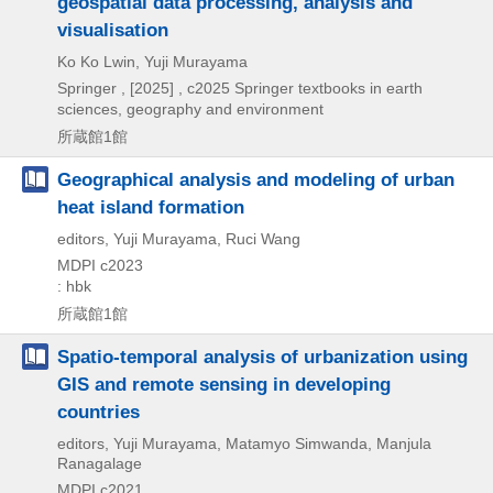
geospatial data processing, analysis and
visualisation
Ko Ko Lwin, Yuji Murayama
Springer ,
[2025] , c2025
Springer textbooks in earth
sciences,
geography and environment
所蔵館1館
Geographical analysis and modeling of urban
heat island formation
editors, Yuji Murayama, Ruci Wang
MDPI
c2023
: hbk
所蔵館1館
Spatio-temporal analysis of urbanization using
GIS and remote sensing in developing
countries
editors, Yuji Murayama, Matamyo Simwanda, Manjula
Ranagalage
MDPI
c2021