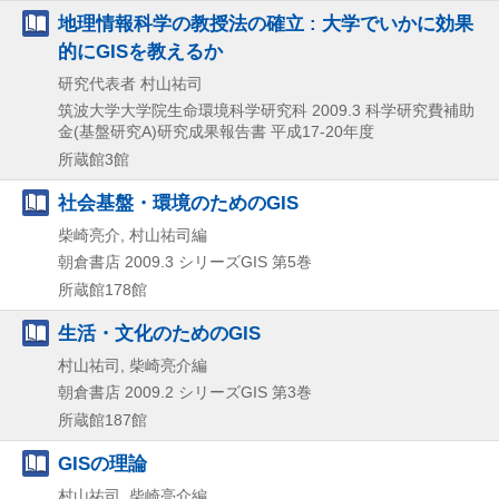
地理情報科学の教授法の確立 : 大学でいかに効果
的にGISを教えるか
研究代表者 村山祐司
筑波大学大学院生命環境科学研究科
2009.3
科学研究費補助
金(基盤研究A)研究成果報告書 平成17-20年度
所蔵館3館
社会基盤・環境のためのGIS
柴崎亮介, 村山祐司編
朝倉書店
2009.3
シリーズGIS 第5巻
所蔵館178館
生活・文化のためのGIS
村山祐司, 柴崎亮介編
朝倉書店
2009.2
シリーズGIS 第3巻
所蔵館187館
GISの理論
村山祐司, 柴崎亮介編