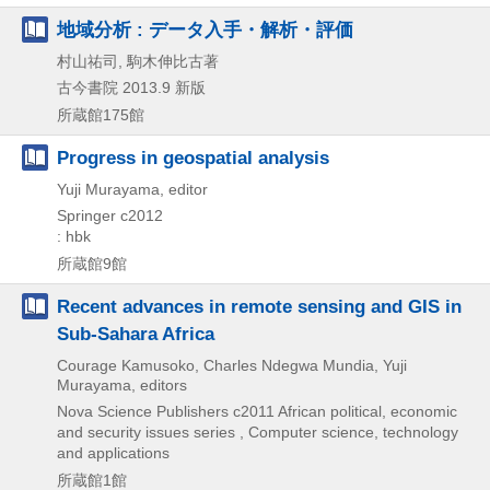
地域分析 : データ入手・解析・評価
村山祐司, 駒木伸比古著
古今書院
2013.9
新版
所蔵館175館
Progress in geospatial analysis
Yuji Murayama, editor
Springer
c2012
: hbk
所蔵館9館
Recent advances in remote sensing and GIS in
Sub-Sahara Africa
Courage Kamusoko, Charles Ndegwa Mundia, Yuji
Murayama, editors
Nova Science Publishers
c2011
African political,
economic
and security issues series , Computer science,
technology
and applications
所蔵館1館