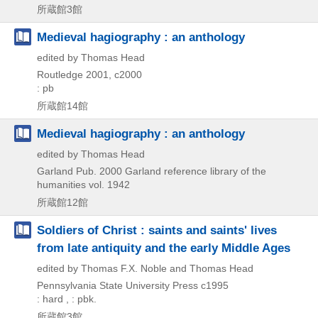
所蔵館3館
Medieval hagiography : an anthology
edited by Thomas Head
Routledge
2001, c2000
: pb
所蔵館14館
Medieval hagiography : an anthology
edited by Thomas Head
Garland Pub.
2000
Garland reference library of the
humanities vol. 1942
所蔵館12館
Soldiers of Christ : saints and saints' lives
from late antiquity and the early Middle Ages
edited by Thomas F.X. Noble and Thomas Head
Pennsylvania State University Press
c1995
: hard , : pbk.
所蔵館3館