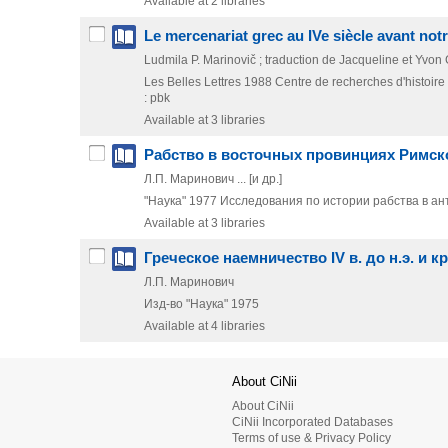
Available at 2 libraries
Le mercenariat grec au IVe siècle avant notre
Ludmila P. Marinovič ; traduction de Jacqueline et Yvon
Les Belles Lettres
1988
Centre de recherches d'histoire 
: pbk
Available at 3 libraries
Рабство в восточных провинциях Римской 
Л.П. Маринович ... [и др.]
"Наука"
1977
Исследования по истории рабства в а
Available at 3 libraries
Греческое наемничество IV в. до н.э. и к
Л.П. Маринович
Изд-во "Наука"
1975
Available at 4 libraries
About CiNii
About CiNii
CiNii Incorporated Databases
Terms of use & Privacy Policy