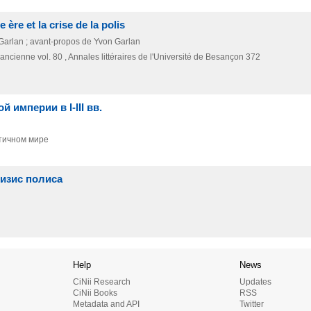
 ère et la crise de la polis
 Garlan ; avant-propos de Yvon Garlan
ancienne vol. 80 , Annales littéraires de l'Université de Besançon 372
империи в I-III вв.
нтичном мире
ризис полиса
Help
News
CiNii Research
Updates
CiNii Books
RSS
Metadata and API
Twitter