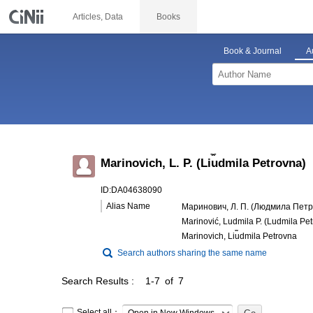
Articles, Data
Books
Book & Journal
A
Marinovich, L. P. (Li︠u︡dmila Petrovna)
ID:DA04638090
Alias Name
Маринович, Л. П. (Людмила Петр
Marinović, Ludmila P. (Ludmila Pe
Marinovich, Li︠u︡dmila Petrovna
Search authors sharing the same name
Search Results
1-7 of 7
Select all：
Open in New Windows