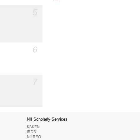
5
6
7
NII Scholarly Services
KAKEN
IRDB
NII-REO