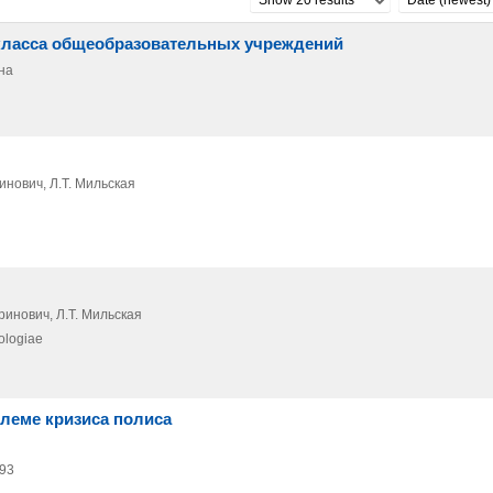
 класса общеобразовательных учреждений
яна
инович, Л.Т. Мильская
ринович, Л.Т. Мильская
ologiae
блеме кризиса полиса
93