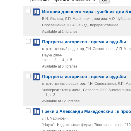
История древнего мира : учебник для 5
В.И. Уколова, Л.П. Маринович ; под ред. А.О. Чубарь
Просвещение
2004
3-е изд., переработанное
Available at 1 libraries
Портреты историков : время и судьбы
ответственный редактор, Г.Н. Севостьянов, Л.П. Мар
Наука
2004-
: set , т. 3 , т. 4 , т. 5
Available at 6 libraries
Портреты историков : время и судьбы
ответственные редакторы Г.Н. Севостьянов, Л.П. Ма
Университетская книга , Gesharim
2000
Summa cultur
т. 1 , т. 2
Available at 12 libraries
Греки и Александр Македонский : к про
Л.П. Маринович
"Наука" : Издательская фирма "Восточная лит-ра"
19