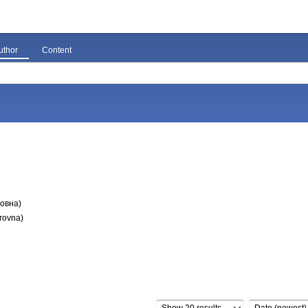
uthor
Content
овна)
trovna)
Show 20 results
Date (newest)