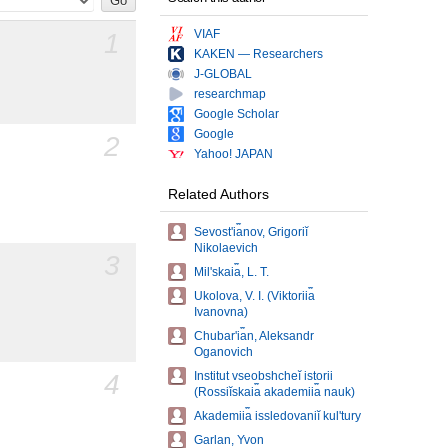
1
VIAF
KAKEN — Researchers
J-GLOBAL
researchmap
Google Scholar
Google
2
Yahoo! JAPAN
Related Authors
Sevostʹi︠a︡nov, Grigoriĭ
Nikolaevich
3
Milʹskai︠a︡, L. T.
Ukolova, V. I. (Viktorii︠a︡
Ivanovna)
Chubarʹi︠a︡n, Aleksandr
Oganovich
4
Institut vseobshcheĭ istorii
(Rossiĭskai︠a︡ akademii︠a︡ nauk)
Akademii︠a︡ issledovaniĭ kulʹtury
Garlan, Yvon