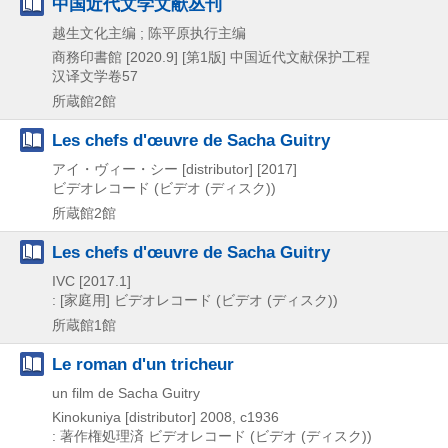
中国近代文学文献丛刊
越生文化主编 ; 陈平原执行主编
商務印書館
[2020.9]
[第1版]
中国近代文献保护工程
汉译文学卷57
所蔵館2館
Les chefs d'œuvre de Sacha Guitry
アイ・ヴィー・シー [distributor]
[2017]
ビデオレコード (ビデオ (ディスク))
所蔵館2館
Les chefs d'œuvre de Sacha Guitry
IVC
[2017.1]
: [家庭用]
ビデオレコード (ビデオ (ディスク))
所蔵館1館
Le roman d'un tricheur
un film de Sacha Guitry
Kinokuniya [distributor]
2008, c1936
: 著作権処理済
ビデオレコード (ビデオ (ディスク))