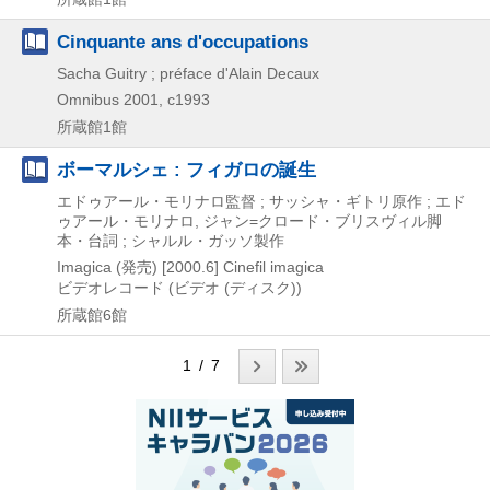
Cinquante ans d'occupations
Sacha Guitry ; préface d'Alain Decaux
Omnibus
2001, c1993
所蔵館1館
ボーマルシェ : フィガロの誕生
エドゥアール・モリナロ監督 ; サッシャ・ギトリ原作 ; エド
ゥアール・モリナロ, ジャン=クロード・ブリスヴィル脚
本・台詞 ; シャルル・ガッソ製作
Imagica (発売)
[2000.6]
Cinefil imagica
ビデオレコード (ビデオ (ディスク))
所蔵館6館
1 / 7