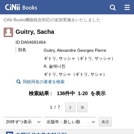
CiNii Books機能統合対応の追加実施をいたしました
Guitry, Sacha
ID:DA04681464
別名
Guitry, Alexandre Georges Pierre
ギトリ, サッシャ（ギトリ, サッシャ）
A. 솔제니친
ギトリ, サシャ（ギトリ, サシャ）
同姓同名の著者を検索
検索結果
136件中 1-20 を表示
1 / 7
20件ずつ表示
出版年：新しい順