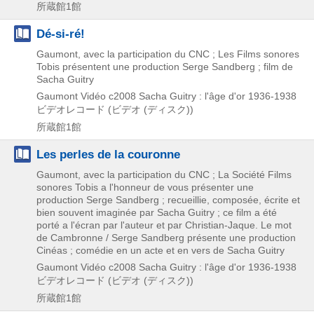
所蔵館1館
Dé-si-ré!
Gaumont, avec la participation du CNC ; Les Films sonores
Tobis présentent une production Serge Sandberg ; film de
Sacha Guitry
Gaumont Vidéo
c2008
Sacha Guitry : l'âge d'or 1936-1938
ビデオレコード (ビデオ (ディスク))
所蔵館1館
Les perles de la couronne
Gaumont, avec la participation du CNC ; La Société Films
sonores Tobis a l'honneur de vous présenter une
production Serge Sandberg ; recueillie, composée, écrite et
bien souvent imaginée par Sacha Guitry ; ce film a été
porté a l'écran par l'auteur et par Christian-Jaque. Le mot
de Cambronne / Serge Sandberg présente une production
Cinéas ; comédie en un acte et en vers de Sacha Guitry
Gaumont Vidéo
c2008
Sacha Guitry : l'âge d'or 1936-1938
ビデオレコード (ビデオ (ディスク))
所蔵館1館