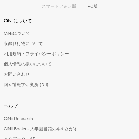
スマートフォン版
|
PC版
CiNiiについて
CiNiiについて
収録刊行物について
利用規約・プライバシーポリシー
個人情報の扱いについて
お問い合わせ
国立情報学研究所 (NII)
ヘルプ
CiNii Research
CiNii Books - 大学図書館の本をさがす