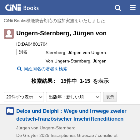
CiNii Books機能統合対応の追加実施をいたしました
Ungern-Sternberg, Jürgen von
ID:DA04801704
別名
Sternberg, Jürgen von Ungern-
Von Ungern-Sternberg, Jürgen
同姓同名の著者を検索
検索結果
15件中 1-15 を表示
20件ずつ表示
出版年：新しい順
Delos und Delphi : Wege und Irrwege zweier
deutsch-französischer Inschrifteneditionen
Jürgen von Ungern-Sternberg
De Gruyter
2025
Inscriptiones Graecae / consilio et