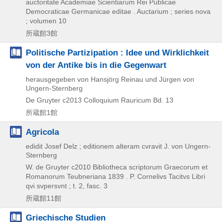
auctoritate Academiae Scientiarum Rei Publicae
Democraticae Germanicae editae . Auctarium ; series nova
; volumen 10
所蔵館3館
Politische Partizipation : Idee und Wirklichkeit
von der Antike bis in die Gegenwart
herausgegeben von Hansjörg Reinau und Jürgen von
Ungern-Sternberg
De Gruyter
c2013
Colloquium Rauricum Bd. 13
所蔵館1館
Agricola
edidit Josef Delz ; editionem alteram cvravit J. von Ungern-
Sternberg
W. de Gruyter
c2010
Bibliotheca scriptorum Graecorum et
Romanorum Teubneriana 1839 . P. Cornelivs Tacitvs Libri
qvi svpersvnt ; t. 2,
fasc. 3
所蔵館11館
Griechische Studien