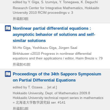
edited by Y. Giga, S. Izumiya, Y. Tonegawa, K. Deguchi
Research Center for Integrative Mathematics, Hokkaido
University
2010
RCIM proceedings v. 3
所蔵館3館
Nonlinear partial differential equations :
asymptotic behavior of solutions and self-
similar solutions
Mi-Ho Giga, Yoshikazu Giga, Jürgen Saal
Birkhäuser
c2010
Progress in nonlinear differential
equations and their applications / editor,
Haim Brezis v. 79
所蔵館41館
Proceedings of the 34th Sapporo Symposium
on Partial Differential Equations
edited by T. Ozawa ... [et al.]
Hokkaido University, Dept. of Mathematics
2009.8
Hokkaido University technical report series in mathematics
= 北海道大学数学講究録 ser. #141
所蔵館1館