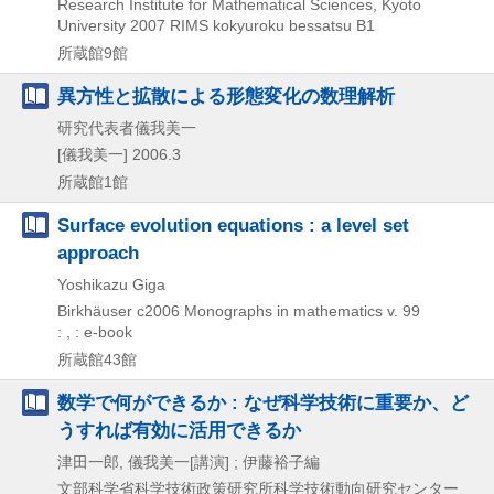
Research Institute for Mathematical Sciences, Kyoto
University
2007
RIMS kokyuroku bessatsu B1
所蔵館9館
異方性と拡散による形態変化の数理解析
研究代表者儀我美一
[儀我美一]
2006.3
所蔵館1館
Surface evolution equations : a level set
approach
Yoshikazu Giga
Birkhäuser
c2006
Monographs in mathematics v. 99
: , : e-book
所蔵館43館
数学で何ができるか : なぜ科学技術に重要か、ど
うすれば有効に活用できるか
津田一郎, 儀我美一[講演] ; 伊藤裕子編
文部科学省科学技術政策研究所科学技術動向研究センター