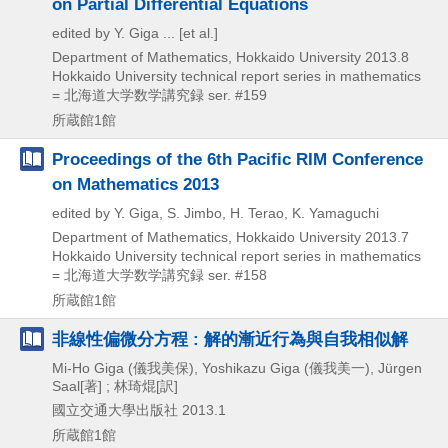
on Partial Differential Equations
edited by Y. Giga ... [et al.]
Department of Mathematics, Hokkaido University
2013.8
Hokkaido University technical report series in mathematics
= 北海道大学数学講究録 ser. #159
所蔵館1館
Proceedings of the 6th Pacific RIM Conference
on Mathematics 2013
edited by Y. Giga, S. Jimbo, H. Terao, K. Yamaguchi
Department of Mathematics, Hokkaido University
2013.7
Hokkaido University technical report series in mathematics
= 北海道大学数学講究録 ser. #158
所蔵館1館
非線性偏微分方程 : 解的漸近行為與自我相似解
Mi-Ho Giga (儀我美保), Yoshikazu Giga (儀我美一), Jürgen
Saal[著] ; 林琦焜[訳]
國立交通大學出版社
2013.1
所蔵館1館