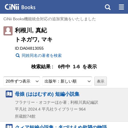
CiNii Books機能統合対応の追加実施をいたしました
利根川, 真紀
トネガワ, マキ
ID:DA04813055
同姓同名の著者を検索
検索結果
6件中 1-6 を表示
20件ずつ表示
出版年：新しい順
母娘 (ははむすめ) 短編小説集
フラナリー・オコナーほか著 ; 利根川真紀編訳
平凡社
2024.4
平凡社ライブラリー 964
所蔵館74館
クィア短編小説集 : 名づけえぬ欲望の物語