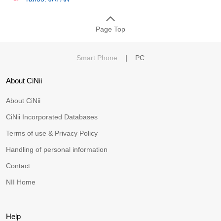
Page Top
Smart Phone
|
PC
About CiNii
About CiNii
CiNii Incorporated Databases
Terms of use & Privacy Policy
Handling of personal information
Contact
NII Home
Help