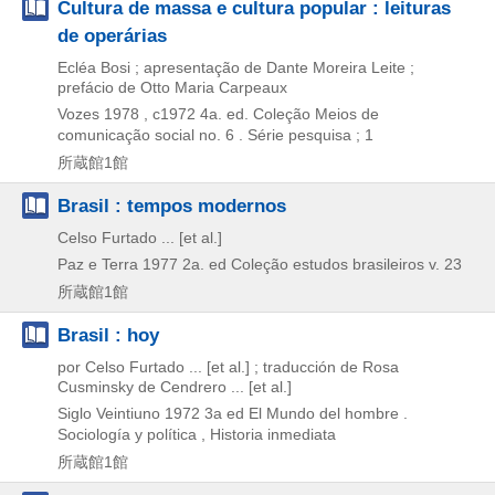
Cultura de massa e cultura popular : leituras
de operárias
Ecléa Bosi ; apresentação de Dante Moreira Leite ;
prefácio de Otto Maria Carpeaux
Vozes
1978 , c1972
4a. ed.
Coleção Meios de
comunicação social no. 6 . Série pesquisa ; 1
所蔵館1館
Brasil : tempos modernos
Celso Furtado ... [et al.]
Paz e Terra
1977
2a. ed
Coleção estudos brasileiros v. 23
所蔵館1館
Brasil : hoy
por Celso Furtado ... [et al.] ; traducción de Rosa
Cusminsky de Cendrero ... [et al.]
Siglo Veintiuno
1972
3a ed
El Mundo del hombre .
Sociología y política , Historia inmediata
所蔵館1館