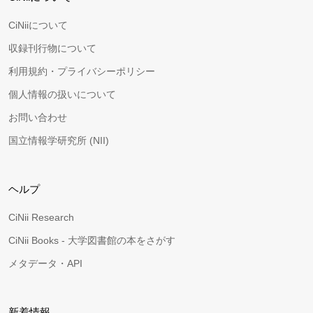
CiNiiについて
収録刊行物について
利用規約・プライバシーポリシー
個人情報の扱いについて
お問い合わせ
国立情報学研究所 (NII)
ヘルプ
CiNii Research
CiNii Books - 大学図書館の本をさがす
メタデータ・API
新着情報