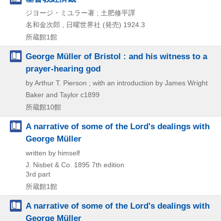
ジヨージ・ミユラー著 ; 土肥修平譯
名和金次郎 , 日曜世界社 (発売)
1924.3
所蔵館1館
George Müller of Bristol : and his witness to a
prayer-hearing god
by Arthur T. Pierson ; with an introduction by James Wright
Baker and Taylor
c1899
所蔵館10館
A narrative of some of the Lord's dealings with
George Müller
written by himself
J. Nisbet & Co.
1895
7th edition
3rd part
所蔵館1館
A narrative of some of the Lord's dealings with
George Müller