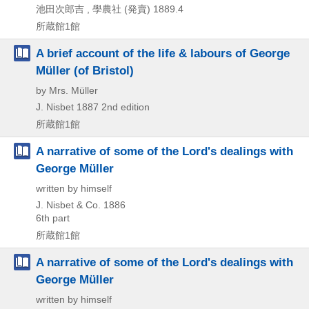
池田次郎吉 , 學農社 (発賣)
1889.4
所蔵館1館
A brief account of the life & labours of George
Müller (of Bristol)
by Mrs. Müller
J. Nisbet
1887
2nd edition
所蔵館1館
A narrative of some of the Lord's dealings with
George Müller
written by himself
J. Nisbet & Co.
1886
6th part
所蔵館1館
A narrative of some of the Lord's dealings with
George Müller
written by himself