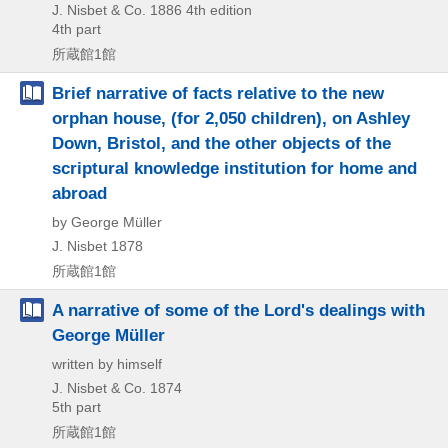
J. Nisbet & Co.
1886
4th edition
4th part
所蔵館1館
Brief narrative of facts relative to the new
orphan house, (for 2,050 children), on Ashley
Down, Bristol, and the other objects of the
scriptural knowledge institution for home and
abroad
by George Müller
J. Nisbet
1878
所蔵館1館
A narrative of some of the Lord's dealings with
George Müller
written by himself
J. Nisbet & Co.
1874
5th part
所蔵館1館