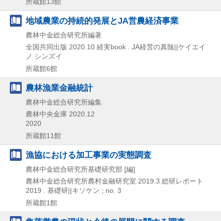
所蔵館13館
地域農業の持続的発展とJA営農経済事業
農林中金総合研究所編著
全国共同出版
2020.10
経実book . JA経営の真髄||ケイエイ
ノ シンズイ
所蔵館6館
農林漁業金融統計
農林中金総合研究所編集
農林中央金庫
2020.12
2020
所蔵館11館
漁協における加工事業の実態調査
農林中金総合研究所基礎研究部 [編]
農林中金総合研究所農村金融研究室
2019.3
総研レポート
2019 . 基礎研||キソケン ; no. 3
所蔵館1館