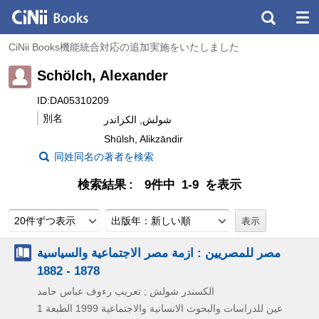
CiNii Books機能統合対応の追加実施をいたしました
Schölch, Alexander
ID:DA05310209
別名
شولش, الكزاندر
Shūlsh, Alikzāndir
同姓同名の著者を検索
検索結果
9件中 1-9 を表示
20件ずつ表示
出版年：新しい順
مصر للمصريين : ازمة مصر الاجتماعية والسياسية
1878 - 1882
الكسندر شولش ; تعريب رءوف عباس حامد
الطبعة 1
1999
عين للدراسات والبحوث الانسانية والاجتماعية