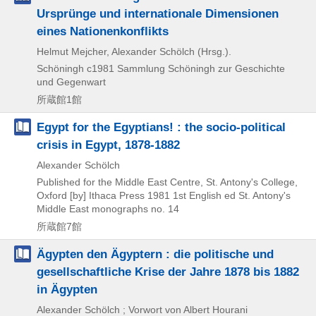
Ursprünge und internationale Dimensionen
eines Nationenkonflikts
Helmut Mejcher, Alexander Schölch (Hrsg.).
Schöningh
c1981
Sammlung Schöningh zur Geschichte
und Gegenwart
所蔵館1館
Egypt for the Egyptians! : the socio-political
crisis in Egypt, 1878-1882
Alexander Schölch
Published for the Middle East Centre, St. Antony's College,
Oxford [by] Ithaca Press
1981
1st English ed
St. Antony's
Middle East monographs no. 14
所蔵館7館
Ägypten den Ägyptern : die politische und
gesellschaftliche Krise der Jahre 1878 bis 1882
in Ägypten
Alexander Schölch ; Vorwort von Albert Hourani