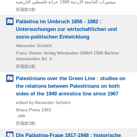
خزانة فلسطين التاريخية
1988
ميشورات الجامعة الاردنية
所蔵館1館
Palästina im Umbruch 1856 - 1882 :
Untersuchungen zur wirtschaftlichen und
sozio-politischen Entwicklung
Alexander Schölch
Franz Steiner Verlag Wiesbaden GMbH
1986
Berliner
Islamstudien Bd. 4
所蔵館1館
Palestinians over the Green Line : studies on
the relations between Palestinians on both
sides of the 1949 armistice line since 1967
edited by Alexander Schölch
Ithaca Press
1983
: pbk
所蔵館3館
Die Palästina-Frage 1917-1948 : historische