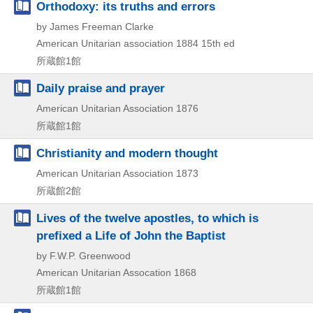
Orthodoxy: its truths and errors
by James Freeman Clarke
American Unitarian association
1884
15th ed
所蔵館1館
Daily praise and prayer
American Unitarian Association
1876
所蔵館1館
Christianity and modern thought
American Unitarian Association
1873
所蔵館2館
Lives of the twelve apostles, to which is
prefixed a Life of John the Baptist
by F.W.P. Greenwood
American Unitarian Assocation
1868
所蔵館1館