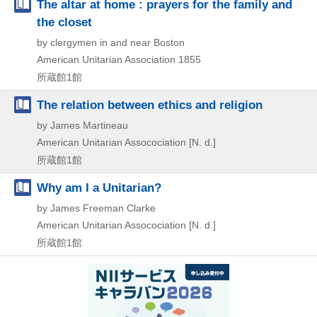
The altar at home : prayers for the family and
the closet
by clergymen in and near Boston
American Unitarian Association
1855
所蔵館1館
The relation between ethics and religion
by James Martineau
American Unitarian Assocociation
[N. d.]
所蔵館1館
Why am I a Unitarian?
by James Freeman Clarke
American Unitarian Assocociation
[N. d.]
所蔵館1館