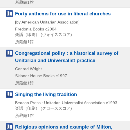
所蔵館1館
Forty anthems for use in liberal churches
[by American Unitarian Association]
Fredonia Books
c2004
楽譜（印刷） (ヴォイススコア)
所蔵館1館
Congregational polity : a historical survey of
Unitarian and Universalist practice
Conrad Wright
Skinner House Books
c1997
所蔵館1館
Singing the living tradition
Beacon Press : Unitarian Universalist Association
c1993
楽譜（印刷） (クローススコア)
所蔵館1館
Religious opinions and example of Milton,