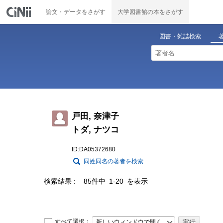
論文・データをさがす
大学図書館の本をさがす
図書・雑誌検索
戸田, 奈津子
トダ, ナツコ
ID:DA05372680
同姓同名の著者を検索
検索結果
85件中 1-20 を表示
すべて選択：
新しいウィンドウで開く