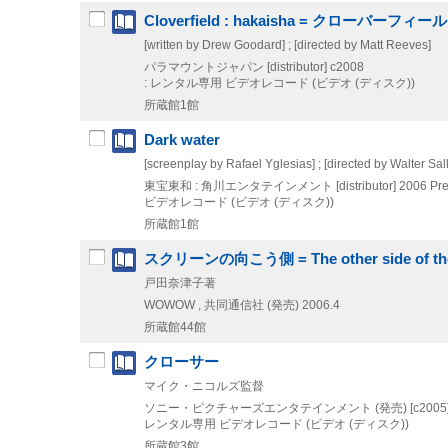
Cloverfield : hakaisha = クローバーフィー
[written by Drew Goodard] ; [directed by Matt Reeves]
パラマウントジャパン [distributor]
c2008
: レンタル専用
ビデオレコード (ビデオ (ディスク))
所蔵館1館
Dark water
[screenplay by Rafael Yglesias] ; [directed by Walter Sal
東宝東和 : 角川エンタテインメント [distributor]
2006
Pr
ビデオレコード (ビデオ (ディスク))
所蔵館1館
スクリーンの向こう側 = The other side of the
戸田奈津子著
WOWOW , 共同通信社 (発売)
2006.4
所蔵館44館
クローサー
マイク・ニコルズ監督
ソニー・ピクチャーズエンタテインメント (発売)
[c2005
レンタル専用
ビデオレコード (ビデオ (ディスク))
所蔵館3館