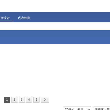
著者検索
内容検索
1
2
3
4
5
20件ずつ表示
出版年：新