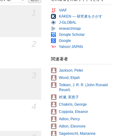
1
VIAF
KAKEN — 研究者をさがす
J-GLOBAL
researchmap
Google Scholar
Google
2
Yahoo! JAPAN
関連著者
Jackson, Peter
3
Wood, Elijah
Tolkien, J. R. R. (John Ronald
Reuel)
村瀬, 実恵子
4
Chakiris, George
Coppola, Eleanor
Adlon, Percy
Adlon, Eleonore
Sägebrecht, Marianne