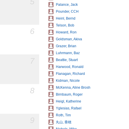
5
Palance, Jack
Pounder, CCH
Heinl, Bernd
Telson, Bob
6
Howard, Ron
Goldsman, Akiva
Grazer, Brian
Luhrmann, Baz
7
Beattie, Stuart
Harwood, Ronald
Flanagan, Richard
Kidman, Nicole
McKenna, Aline Brosh
8
Birnbaum, Roger
Heigl, Katherine
Yglesias, Rafael
Roth, Tim
9
丸山, 垂穂