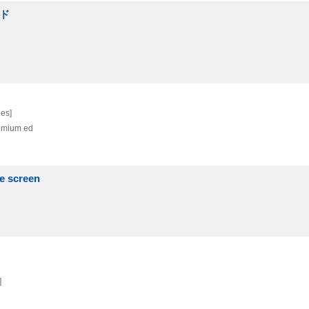
ルド
les]
emium ed
 screen
]