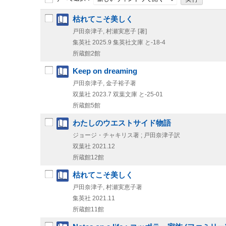
枯れてこそ美しく
戸田奈津子, 村瀬実恵子 [著]
集英社
2025.9
集英社文庫 と-18-4
所蔵館2館
Keep on dreaming
戸田奈津子, 金子裕子著
双葉社
2023.7
双葉文庫 と-25-01
所蔵館5館
わたしのウエストサイド物語
ジョージ・チャキリス著 ; 戸田奈津子訳
双葉社
2021.12
所蔵館12館
枯れてこそ美しく
戸田奈津子, 村瀬実恵子著
集英社
2021.11
所蔵館11館