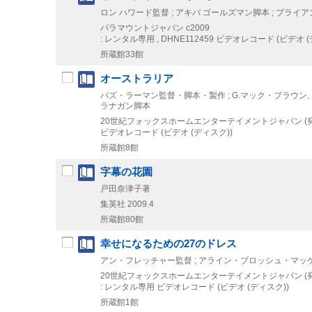
ロン ハワード監督 ; アキバ ゴールズマン脚本 ; ブライア
パラマウントジャパン
c2009
: レンタル専用 , DHNE112459
ビデオレコード (ビデオ (
所蔵館33館
オーストラリア
バズ・ラーマン監督・脚本・製作 ; G.マック・ブラウン,
ラナガン脚本
20世紀フォックスホームエンターテイメントジャパン (発
ビデオレコード (ビデオ (ディスク))
所蔵館8館
字幕の花園
戸田奈津子著
集英社
2009.4
所蔵館80館
幸せになるための27のドレス
アン・フレッチャー監督 ; アライン・ブロッシュ・マッケ
20世紀フォックスホームエンターテイメントジャパン (発
: レンタル専用
ビデオレコード (ビデオ (ディスク))
所蔵館1館