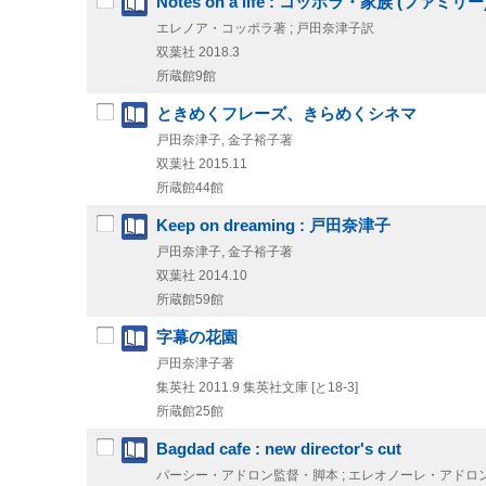
Notes on a life : コッポラ・家族 (ファミリ
エレノア・コッポラ著 ; 戸田奈津子訳
双葉社
2018.3
所蔵館9館
ときめくフレーズ、きらめくシネマ
戸田奈津子, 金子裕子著
双葉社
2015.11
所蔵館44館
Keep on dreaming : 戸田奈津子
戸田奈津子, 金子裕子著
双葉社
2014.10
所蔵館59館
字幕の花園
戸田奈津子著
集英社
2011.9
集英社文庫 [と18-3]
所蔵館25館
Bagdad cafe : new director's cut
パーシー・アドロン監督・脚本 ; エレオノーレ・アドロ