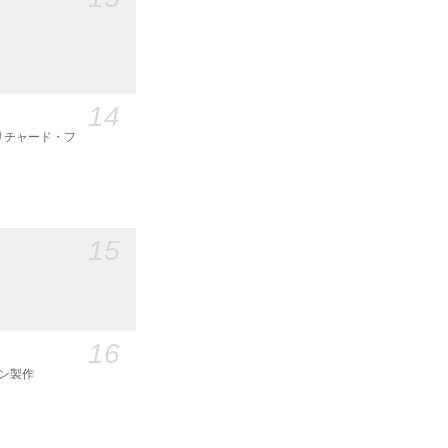
14
 リチャード・フ
15
16
マン製作