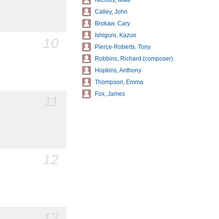
Nichols, Mike
Calley, John
Brokaw, Cary
Ishiguro, Kazuo
10
Pierce-Roberts, Tony
Robbins, Richard (composer)
Hopkins, Anthony
Thompson, Emma
Fox, James
11
12
13