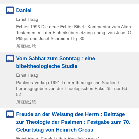
Daniel
Ernst Haag
Echter
1993
Die neue Echter Bibel : Kommentar zum Alten
Testament mit der Einheitsübersetzung / hrsg. von Josef G.
Plöger und Josef Schreiner Lfg. 30
所蔵館5館
Vom Sabbat zum Sonntag : eine
bibeltheologische Studie
Ernst Haag
Paulinus-Verlag
c1991
Trierer theologische Studien /
herausgegeben von der Theologischen Fakultät Trier Bd.
52
所蔵館2館
Freude an der Weisung des Herrn : Beiträge
zur Theologie der Psalmen : Festgabe zum 70.
Geburtstag von Heinrich Gross
Ernst Haag, Frank-Lothar Hossfeld (Hrsg.)