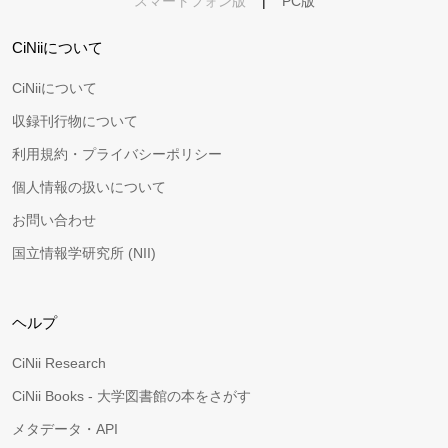
スマートフォン版
|
PC版
CiNiiについて
CiNiiについて
収録刊行物について
利用規約・プライバシーポリシー
個人情報の扱いについて
お問い合わせ
国立情報学研究所 (NII)
ヘルプ
CiNii Research
CiNii Books - 大学図書館の本をさがす
メタデータ・API