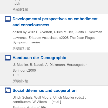
: pbk
所蔵館1館
Developmental perspectives on embodiment
and consciousness
edited by Willis F. Overton, Ulrich Müller, Judith L. Newman
Lawrence Erlbaum Associates
c2008
The Jean Piaget
Symposium series
所蔵館13館
Handbuch der Demographie
U. Mueller, B. Nauck, A. Diekmann, Herausgeber
Springer
c2000
1 , 2
所蔵館2館
Social dilemmas and cooperation
Ulrich Schulz, Wulf Albers, Ulrich Mueller (eds.) ;
contributors, W. Albers ... [et al.]
Springer-Verlag
c1994