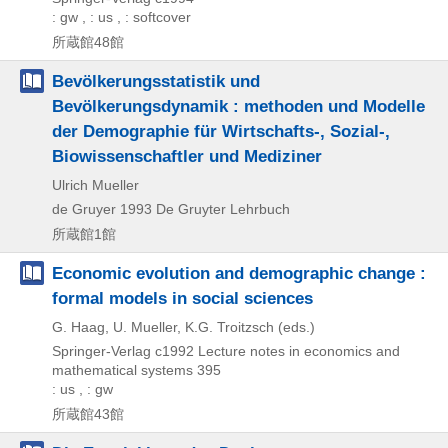
: gw , : us , : softcover
所蔵館48館
Bevölkerungsstatistik und
Bevölkerungsdynamik : methoden und Modelle
der Demographie für Wirtschafts-, Sozial-,
Biowissenschaftler und Mediziner
Ulrich Mueller
de Gruyer
1993
De Gruyter Lehrbuch
所蔵館1館
Economic evolution and demographic change :
formal models in social sciences
G. Haag, U. Mueller, K.G. Troitzsch (eds.)
Springer-Verlag
c1992
Lecture notes in economics and
mathematical systems 395
: us , : gw
所蔵館43館