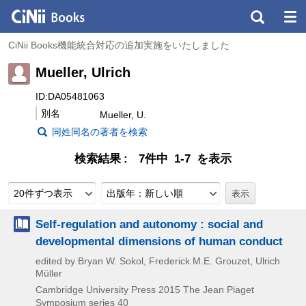
CiNii Books機能統合対応の追加実施をいたしました
Mueller, Ulrich
ID:DA05481063
別名
Mueller, U.
同姓同名の著者を検索
検索結果
7件中 1-7 を表示
20件ずつ表示
出版年：新しい順
Self-regulation and autonomy : social and
developmental dimensions of human conduct
edited by Bryan W. Sokol, Frederick M.E. Grouzet, Ulrich
Müller
Cambridge University Press
2015
The Jean Piaget
Symposium series 40