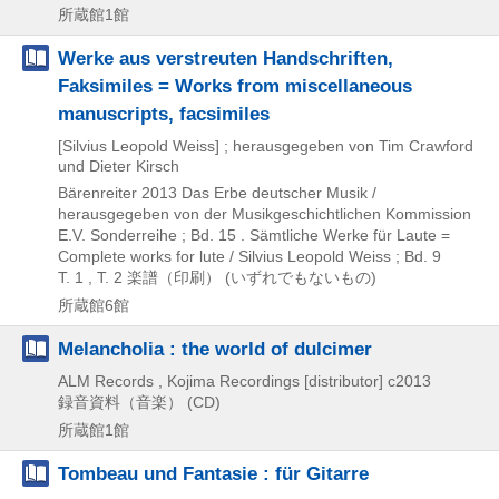
所蔵館1館
Werke aus verstreuten Handschriften,
Faksimiles = Works from miscellaneous
manuscripts, facsimiles
[Silvius Leopold Weiss] ; herausgegeben von Tim Crawford
und Dieter Kirsch
Bärenreiter
2013
Das Erbe deutscher Musik /
herausgegeben von der Musikgeschichtlichen Kommission
E.V. Sonderreihe ; Bd. 15 . Sämtliche Werke für Laute =
Complete works for lute / Silvius Leopold Weiss ; Bd. 9
T. 1 , T. 2
楽譜（印刷） (いずれでもないもの)
所蔵館6館
Melancholia : the world of dulcimer
ALM Records , Kojima Recordings [distributor]
c2013
録音資料（音楽） (CD)
所蔵館1館
Tombeau und Fantasie : für Gitarre