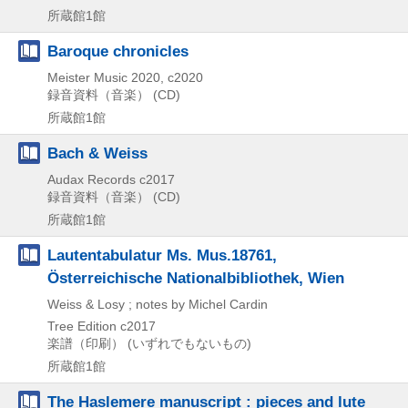
所蔵館1館
Baroque chronicles
Meister Music
2020, c2020
録音資料（音楽） (CD)
所蔵館1館
Bach & Weiss
Audax Records
c2017
録音資料（音楽） (CD)
所蔵館1館
Lautentabulatur Ms. Mus.18761,
Österreichische Nationalbibliothek, Wien
Weiss & Losy ; notes by Michel Cardin
Tree Edition
c2017
楽譜（印刷） (いずれでもないもの)
所蔵館1館
The Haslemere manuscript : pieces and lute