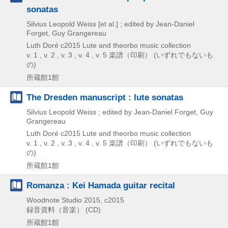
sonatas
Silvius Leopold Weiss [et al.] ; edited by Jean-Daniel
Forget, Guy Grangereau
Luth Doré
c2015
Lute and theorbo music collection
v. 1 , v. 2 , v. 3 , v. 4 , v. 5
楽譜（印刷） (いずれでもないも
の)
所蔵館1館
The Dresden manuscript : lute sonatas
Silvius Leopold Weiss ; edited by Jean-Daniel Forget, Guy
Grangereau
Luth Doré
c2015
Lute and theorbo music collection
v. 1 , v. 2 , v. 3 , v. 4 , v. 5
楽譜（印刷） (いずれでもないも
の)
所蔵館1館
Romanza : Kei Hamada guitar recital
Woodnote Studio
2015, c2015
録音資料（音楽） (CD)
所蔵館1館