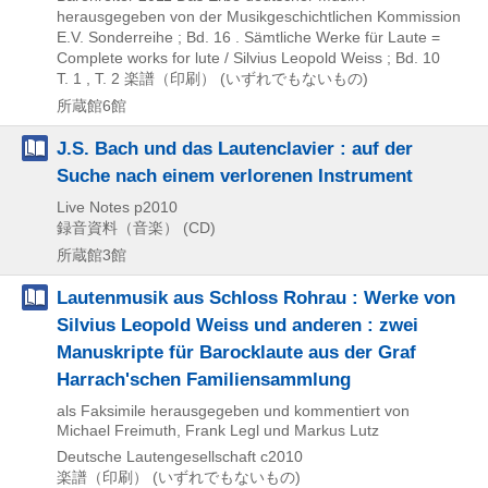
herausgegeben von der Musikgeschichtlichen Kommission
E.V. Sonderreihe ; Bd. 16 . Sämtliche Werke für Laute =
Complete works for lute / Silvius Leopold Weiss ; Bd. 10
T. 1 , T. 2
楽譜（印刷） (いずれでもないもの)
所蔵館6館
J.S. Bach und das Lautenclavier : auf der
Suche nach einem verlorenen Instrument
Live Notes
p2010
録音資料（音楽） (CD)
所蔵館3館
Lautenmusik aus Schloss Rohrau : Werke von
Silvius Leopold Weiss und anderen : zwei
Manuskripte für Barocklaute aus der Graf
Harrach'schen Familiensammlung
als Faksimile herausgegeben und kommentiert von
Michael Freimuth, Frank Legl und Markus Lutz
Deutsche Lautengesellschaft
c2010
楽譜（印刷） (いずれでもないもの)