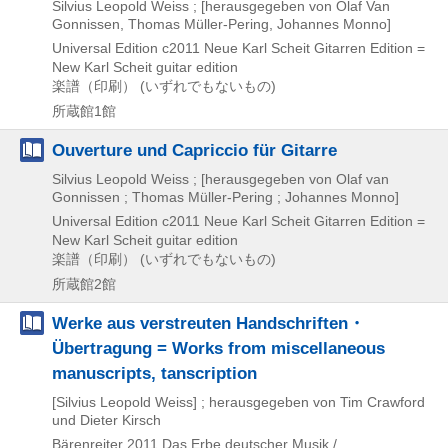
Silvius Leopold Weiss ; [herausgegeben von Olaf Van
Gonnissen, Thomas Müller-Pering, Johannes Monno]
Universal Edition
c2011
Neue Karl Scheit Gitarren Edition =
New Karl Scheit guitar edition
楽譜（印刷） (いずれでもないもの)
所蔵館1館
Ouverture und Capriccio für Gitarre
Silvius Leopold Weiss ; [herausgegeben von Olaf van
Gonnissen ; Thomas Müller-Pering ; Johannes Monno]
Universal Edition
c2011
Neue Karl Scheit Gitarren Edition =
New Karl Scheit guitar edition
楽譜（印刷） (いずれでもないもの)
所蔵館2館
Werke aus verstreuten Handschriften・
Übertragung = Works from miscellaneous
manuscripts, tanscription
[Silvius Leopold Weiss] ; herausgegeben von Tim Crawford
und Dieter Kirsch
Bärenreiter
2011
Das Erbe deutscher Musik /