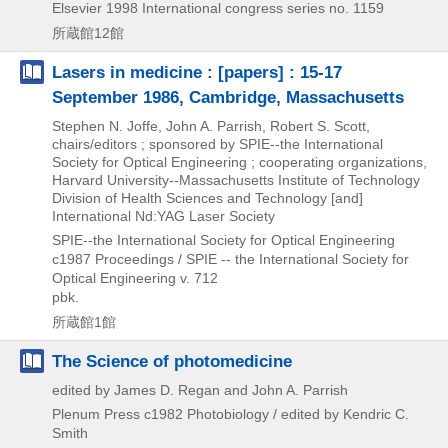
Elsevier
1998
International congress series no. 1159
所蔵館12館
Lasers in medicine : [papers] : 15-17
September 1986, Cambridge, Massachusetts
Stephen N. Joffe, John A. Parrish, Robert S. Scott,
chairs/editors ; sponsored by SPIE--the International
Society for Optical Engineering ; cooperating organizations,
Harvard University--Massachusetts Institute of Technology
Division of Health Sciences and Technology [and]
International Nd:YAG Laser Society
SPIE--the International Society for Optical Engineering
c1987
Proceedings / SPIE -- the International Society for
Optical Engineering v. 712
pbk.
所蔵館1館
The Science of photomedicine
edited by James D. Regan and John A. Parrish
Plenum Press
c1982
Photobiology / edited by Kendric C.
Smith