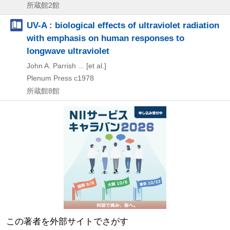
所蔵館2館
UV-A : biological effects of ultraviolet radiation
with emphasis on human responses to
longwave ultraviolet
John A. Parrish ... [et al.]
Plenum Press
c1978
所蔵館8館
この著者を外部サイトでさがす