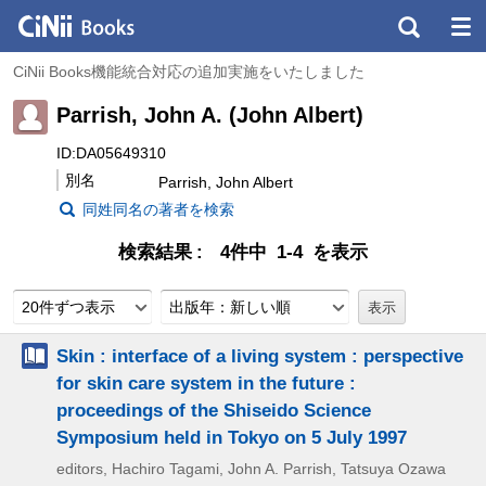
CiNii Books機能統合対応の追加実施をいたしました
Parrish, John A. (John Albert)
ID:DA05649310
別名
Parrish, John Albert
同姓同名の著者を検索
検索結果
4件中 1-4 を表示
20件ずつ表示
出版年：新しい順
Skin : interface of a living system : perspective
for skin care system in the future :
proceedings of the Shiseido Science
Symposium held in Tokyo on 5 July 1997
editors, Hachiro Tagami, John A. Parrish, Tatsuya Ozawa