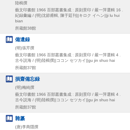
陸楫撰
藝文印書館
1966
百部叢書集成 : 原刻景印 / 嚴一萍選輯 16 .
紀録彙編 / (明)沈節甫輯,
陳于廷刊||キロク イヘン||ji lu hui
bian
所蔵館38館
備遺録
(明)張芹撰
藝文印書館
1966
百部叢書集成 : 原刻景印 / 嚴一萍選輯 4 .
古今説海 / (明)陸楫撰||ココン セツカイ||gu jin shuo hai
所蔵館37館
損齋備忘録
(明)梅純撰
藝文印書館
1966
百部叢書集成 : 原刻景印 / 嚴一萍選輯 4 .
古今説海 / (明)陸楫撰||ココン セツカイ||gu jin shuo hai
所蔵館37館
雜纂
(唐)李商隱撰