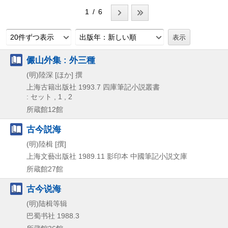
1 / 6
20件ずつ表示
出版年：新しい順
儼山外集 : 外三種
(明)陸深 [ほか] 撰
上海古籍出版社
1993.7
四庫筆記小説叢書
: セット , 1 , 2
所蔵館12館
古今説海
(明)陸楫 [撰]
上海文藝出版社
1989.11
影印本
中國筆記小説文庫
所蔵館27館
古今说海
(明)陆楫等辑
巴蜀书社
1988.3