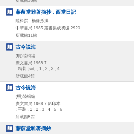
所蔵館36館
蒹葭堂雜著摘抄 . 西堂日記
陸楫撰 . 楊豫孫撰
中華書局
1985
叢書集成初编 2920
所蔵館11館
古今説海
(明)陸楫編
廣文書局
1968.7
: 精装 [set] , 1 , 2 , 3 , 4
所蔵館4館
古今説海
(明)陸楫編
廣文書局
1968.7
影印本
: 平装 , 1 , 2 , 3 , 4 , 5 , 6
所蔵館5館
蒹葭堂雜著摘鈔