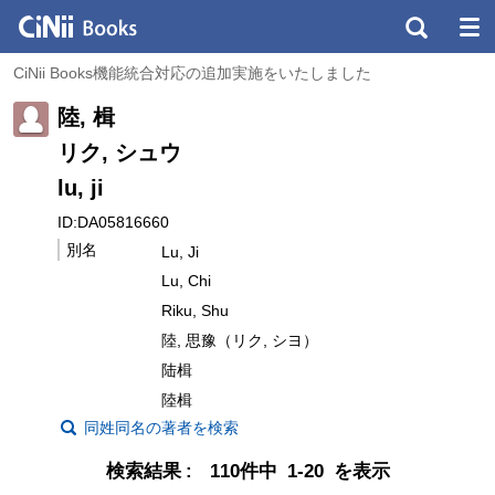
CiNii Books機能統合対応の追加実施をいたしました
陸, 楫
リク, シュウ
lu, ji
ID:DA05816660
別名
Lu, Ji
Lu, Chi
Riku, Shu
陸, 思豫（リク, シヨ）
陆楫
陸楫
同姓同名の著者を検索
検索結果
110件中 1-20 を表示