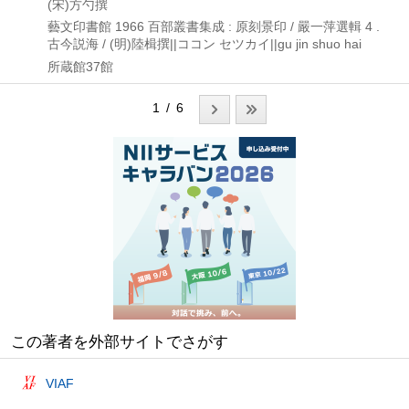
(宋)方勺撰
藝文印書館
1966
百部叢書集成 : 原刻景印 / 嚴一萍選輯 4 .
古今説海 / (明)陸楫撰||ココン セツカイ||gu jin shuo hai
所蔵館37館
1 / 6
この著者を外部サイトでさがす
VIAF