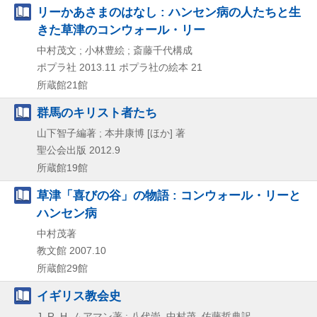
リーかあさまのはなし : ハンセン病の人たちと生
きた草津のコンウォール・リー
中村茂文 ; 小林豊絵 ; 斎藤千代構成
ポプラ社
2013.11
ポプラ社の絵本 21
所蔵館21館
群馬のキリスト者たち
山下智子編著 ; 本井康博 [ほか] 著
聖公会出版
2012.9
所蔵館19館
草津「喜びの谷」の物語 : コンウォール・リーと
ハンセン病
中村茂著
教文館
2007.10
所蔵館29館
イギリス教会史
J. R. H. ムアマン著 ; 八代崇, 中村茂, 佐藤哲典訳