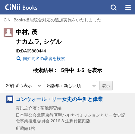
CiNii Books機能統合対応の追加実施をいたしました
中村, 茂
ナカムラ, シゲル
ID:DA05880444
同姓同名の著者を検索
検索結果
5件中 1-5 を表示
20件ずつ表示
出版年：新しい順
コンウォール・リー女史の生涯と偉業
貫民之介著 ; 菊池邦杳編
日本聖公会北関東教区聖バルナバミッションとリー女史記
念事業推進委員会
2016.3
注釈付復刻版
所蔵館1館