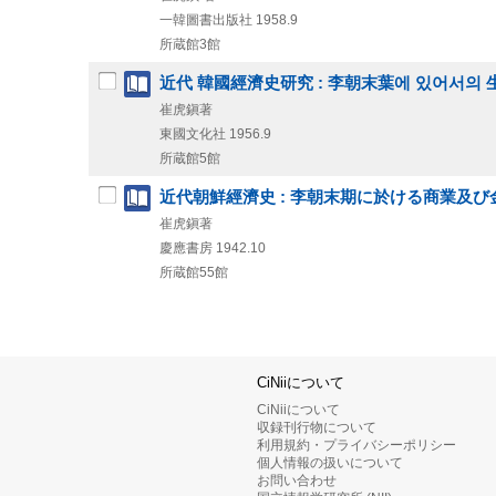
一韓圖書出版社
1958.9
所蔵館3館
近代 韓國經濟史研究 : 李朝末葉에 있어서의
崔虎鎭著
東國文化社
1956.9
所蔵館5館
近代朝鮮經濟史 : 李朝末期に於ける商業及び
崔虎鎭著
慶應書房
1942.10
所蔵館55館
CiNiiについて
CiNiiについて
収録刊行物について
利用規約・プライバシーポリシー
個人情報の扱いについて
お問い合わせ