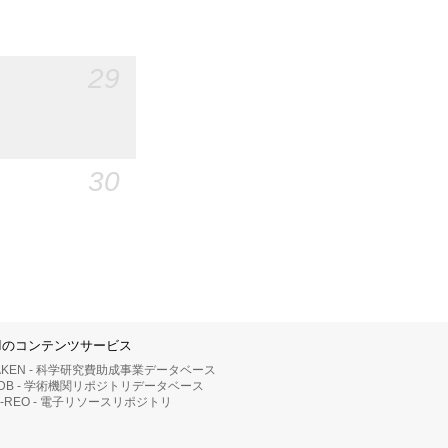
29
30
IIのコンテンツサービス
AKEN - 科学研究費助成事業データベース
RDB - 学術機関リポジトリデータベース
II-REO - 電子リソースリポジトリ