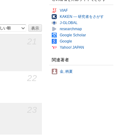
VIAF
KAKEN — 研究者をさがす
J-GLOBAL
しい順
researchmap
Google Scholar
21
Google
Yahoo! JAPAN
関連著者
金, 柄夏
22
23