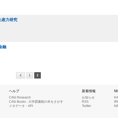
 生産力研究
金融
1
2
ヘルプ
新着情報
N
CiNii Research
お知らせ
K
CiNii Books - 大学図書館の本をさがす
RSS
I
メタデータ・API
Twitter
N