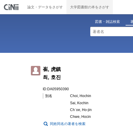
論文・データをさがす
大学図書館の本をさがす
図書・雑誌検索
崔, 虎鎮
최, 호진
ID:DA05950390
別名
Choi, Hochin
Sai, Kochin
Chʿoe, Ho-jin
Chwe, Hocin
同姓同名の著者を検索