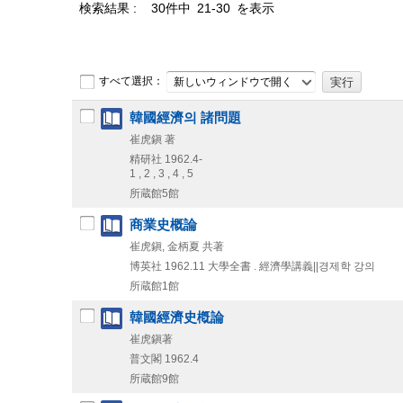
検索結果
30件中 21-30 を表示
すべて選択：
新しいウィンドウで開く
韓國經濟의 諸問題
崔虎鎭 著
精研社
1962.4-
1 , 2 , 3 , 4 , 5
所蔵館5館
商業史概論
崔虎鎭, 金柄夏 共著
博英社
1962.11
大學全書 . 經濟學講義||경제학 강의
所蔵館1館
韓國經濟史槪論
崔虎鎭著
普文閣
1962.4
所蔵館9館