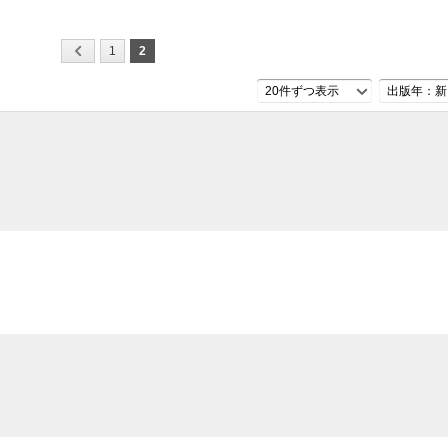
1
2
20件ずつ表示
出版年：新