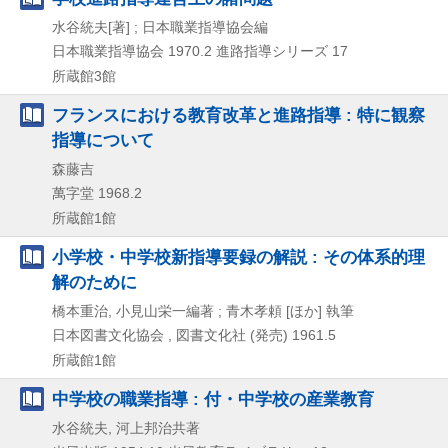
水谷統夫[著] ; 日本職業指導協会編
日本職業指導協会
1970.2
進路指導シリーズ 17
所蔵館3館
フランスにおける教育改革と進路指導 : 特に観察
指導について
森藤吉
萬字堂
1968.2
所蔵館1館
小学校・中学校新指導要録の解説 : その体系的理
解のために
橋本重治, 小見山栄一編著 ; 青木孝頼 [ほか] 執筆
日本図書文化協会 , 図書文化社 (発売)
1961.5
所蔵館1館
中学校の職業指導 : 付・中学校の産業教育
水谷統夫, 河上邦治共著