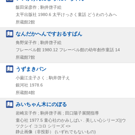
飯田栄彦作 ; 駒井啓子絵
太平出版社
1980.6
太平けっさく童話 どうわのうみへ
所蔵館2館
なんだかへんですおるすばん
角野栄子作 ; 駒井啓子絵
フレーベル館
1980.12
フレーベル館の幼年創作童話 14
所蔵館7館
うずまきパン
小薗江圭子さく ; 駒井啓子え
銀河社
1978.6
所蔵館4館
みいちゃん木にのぼる
岩崎京子作 ; 駒井啓子画 ; 田口陽子展開指導
童心社
1977.5
童心社のかみしばい . 美しい心シリーズ||ウ
ツクシイ ココロ シリーズ <>
静止画像（非投影） (いずれでもないもの)