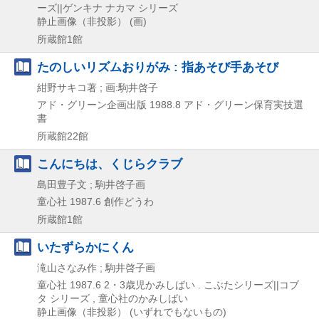
ーズ||ゲンキナ ナカマ シリーズ
静止画像（非投影） (画)
所蔵館1館
たのしいリズムおりがみ : 指あそび手あそび
紺野サキコ著 ; 画:駒井啓子
アド・グリーン企画出版
1988.8
アド・グリーン保育実技選
書
所蔵館22館
こんにちは、くじらクラブ
島田豊子文 ; 駒井啓子画
童心社
1987.6
創作どうわ
所蔵館1館
いたずらかにくん
滝山さなみ作 ; 駒井啓子画
童心社
1987.6
2・3歳児かみしばい . こぶたシリーズ||コブ
タ シリーズ , 童心社のかみしばい
静止画像（非投影） (いずれでもないもの)