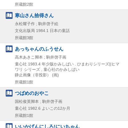
所蔵館2館
寒山さん拾得さん
永松耀子作 ; 駒井啓子絵
文化出版局
1984.1
日本の童話
所蔵館3館
あっちゃんのふうせん
高木あきこ脚本 ; 駒井啓子画
童心社
1983.4
年少版かみしばい . ひまわりシリーズ||ヒマ
ワリ シリーズ , 童心社のかみしばい
静止画像（非投影） (画)
所蔵館1館
つばめのおやこ
国松俊英脚本 ; 駒井啓子画
童心社
1982.6
よいこの12か月
所蔵館1館
いいかげんにしろ!にいちゃん