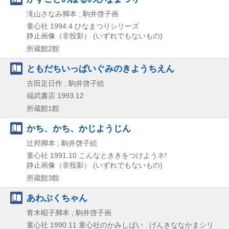
滝山さなみ脚本 ; 駒井啓子画
童心社
1994.4
ひなまつりシリーズ
静止画像（非投影） (いずれでもないもの)
所蔵館2館
ともだちいっぱいぐみのきようちえん
古田足日作 ; 駒井啓子絵
福武書店
1993.12
所蔵館1館
かち、かち、かじようじん
辻邦脚本 ; 駒井啓子絵
童心社
1991.10
こんなとききをつけようネ!
静止画像（非投影） (いずれでもないもの)
所蔵館3館
あわぶくちゃん
青木昭子脚本 ; 駒井啓子画
童心社
1990.11
童心社のかみしばい . げんきななかまシリ