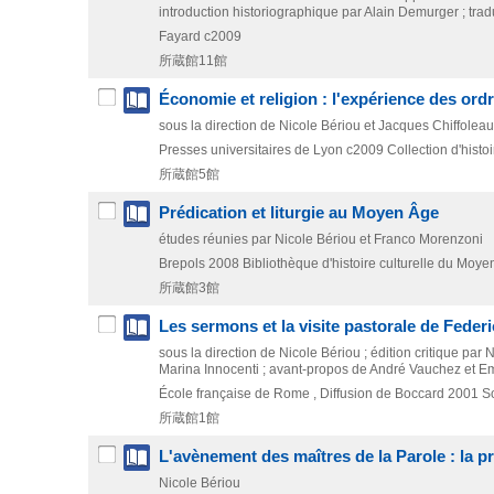
introduction historiographique par Alain Demurger ; traduc
Fayard
c2009
所蔵館11館
Économie et religion : l'expérience des ordr
sous la direction de Nicole Bériou et Jacques Chiffoleau
Presses universitaires de Lyon
c2009
Collection d'histo
所蔵館5館
Prédication et liturgie au Moyen Âge
études réunies par Nicole Bériou et Franco Morenzoni
Brepols
2008
Bibliothèque d'histoire culturelle du Moye
所蔵館3館
Les sermons et la visite pastorale de Feder
sous la direction de Nicole Bériou ; édition critique pa
Marina Innocenti ; avant-propos de André Vauchez et Emi
École française de Rome , Diffusion de Boccard
2001
S
所蔵館1館
L'avènement des maîtres de la Parole : la pré
Nicole Bériou