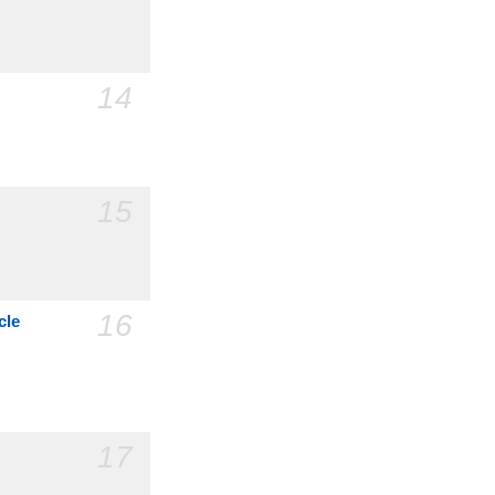
14
15
16
cle
17