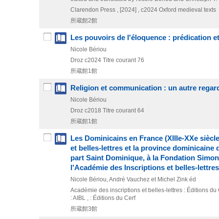
Clarendon Press ,
[2024] , c2024
Oxford medieval texts
所蔵館2館
Les pouvoirs de l'éloquence : prédication et 
Nicole Bériou
Droz
c2024
Titre courant 76
所蔵館1館
Religion et communication : un autre regar
Nicole Bériou
Droz
c2018
Titre courant 64
所蔵館1館
Les Dominicains en France (XIIIe-XXe siècle
et belles-lettres et la province dominicaine
part Saint Dominique, à la Fondation Simone
l'Académie des Inscriptions et belles-lettr
Nicole Bériou, André Vauchez et Michel Zink éd
Académie des inscriptions et belles-lettres : Éditions du
: AIBL , : Éditions du Cerf
所蔵館3館