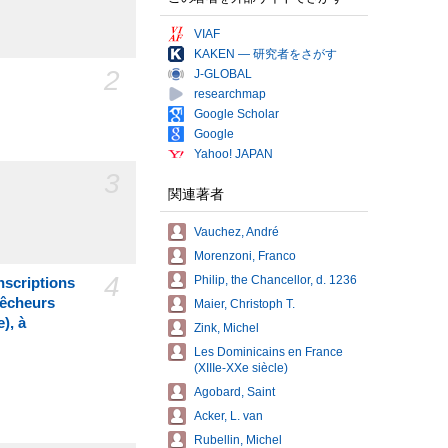
VIAF
KAKEN — 研究者をさがす
2
J-GLOBAL
researchmap
Google Scholar
Google
Yahoo! JAPAN
3
関連著者
Vauchez, André
Morenzoni, Franco
4
Philip, the Chancellor, d. 1236
nscriptions
Prêcheurs
Maier, Christoph T.
), à
Zink, Michel
Les Dominicains en France
(XIIIe-XXe siècle)
Agobard, Saint
Acker, L. van
Rubellin, Michel