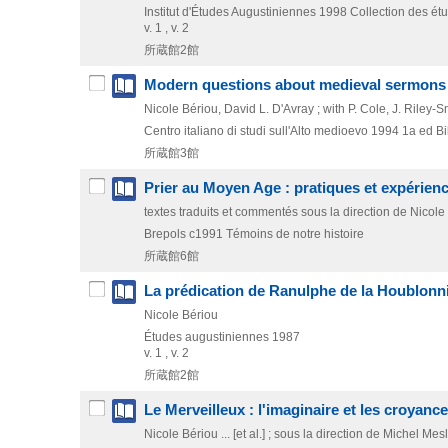
Institut d'Études Augustiniennes
1998
Collection des ét
v. 1 , v. 2
所蔵館2館
Modern questions about medieval sermons : 
Nicole Bériou, David L. D'Avray ; with P. Cole, J. Riley-
Centro italiano di studi sull'Alto medioevo
1994
1a ed
Bi
所蔵館3館
Prier au Moyen Age : pratiques et expérienc
textes traduits et commentés sous la direction de Nicole
Brepols
c1991
Témoins de notre histoire
所蔵館6館
La prédication de Ranulphe de la Houblonniè
Nicole Bériou
Études augustiniennes
1987
v. 1 , v. 2
所蔵館2館
Le Merveilleux : l'imaginaire et les croyanc
Nicole Bériou ... [et al.] ; sous la direction de Michel Mes