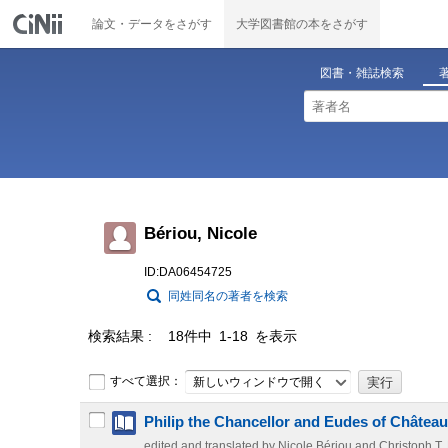
論文・データをさがす
大学図書館の本をさがす
図書・雑誌検索
Bériou, Nicole
ID:DA06454725
同姓同名の著者を検索
検索結果
18件中 1-18 を表示
すべて選択：
新しいウィンドウで開く
Philip the Chancellor and Eudes of Châtea
edited and translated by Nicole Bériou and Christoph T.