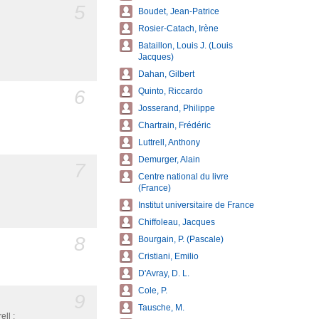
5
Boudet, Jean-Patrice
Rosier-Catach, Irène
Bataillon, Louis J. (Louis
Jacques)
Dahan, Gilbert
6
Quinto, Riccardo
Josserand, Philippe
Chartrain, Frédéric
Luttrell, Anthony
Demurger, Alain
7
Centre national du livre
(France)
Institut universitaire de France
Chiffoleau, Jacques
8
Bourgain, P. (Pascale)
Cristiani, Emilio
D'Avray, D. L.
Cole, P.
9
Tausche, M.
ll ;