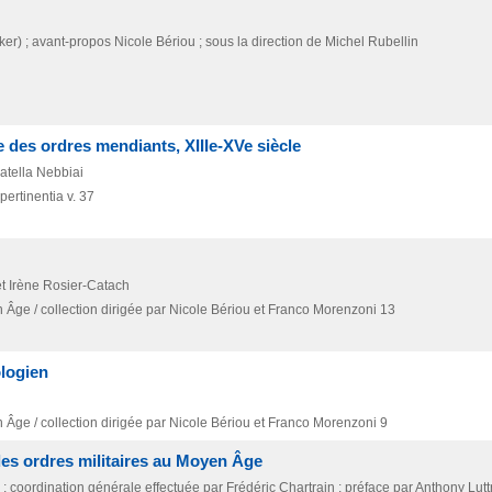
er) ; avant-propos Nicole Bériou ; sous la direction de Michel Rubellin
ure des ordres mendiants, XIIIe-XVe siècle
atella Nebbiai
pertinentia v. 37
et Irène Rosier-Catach
n Âge / collection dirigée par Nicole Bériou et Franco Morenzoni 13
ologien
n Âge / collection dirigée par Nicole Bériou et Franco Morenzoni 9
des ordres militaires au Moyen Âge
; coordination générale effectuée par Frédéric Chartrain ; préface par Anthony Luttre