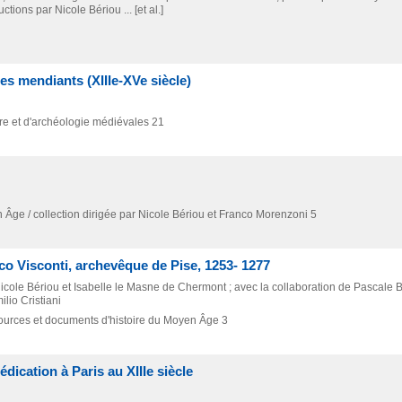
tions par Nicole Bériou ... [et al.]
es mendiants (XIIIe-XVe siècle)
ire et d'archéologie médiévales 21
n Âge / collection dirigée par Nicole Bériou et Franco Morenzoni 5
ico Visconti, archevêque de Pise, 1253- 1277
r Nicole Bériou et Isabelle le Masne de Chermont ; avec la collaboration de Pascale 
lio Cristiani
ources et documents d'histoire du Moyen Âge 3
dication à Paris au XIIIe siècle