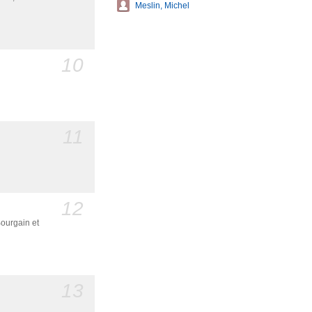
Meslin, Michel
10
11
12
Bourgain et
13