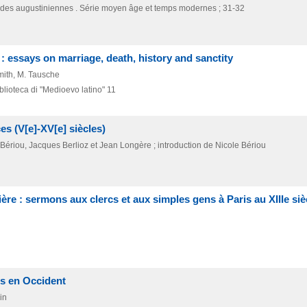
udes augustiniennes . Série moyen âge et temps modernes ; 31-32
essays on marriage, death, history and sanctity
Smith, M. Tausche
blioteca di "Medioevo latino" 11
es (V[e]-XV[e] siècles)
 Bériou, Jacques Berlioz et Jean Longère ; introduction de Nicole Bériou
re : sermons aux clercs et aux simples gens à Paris au XIIIe siè
es en Occident
lin