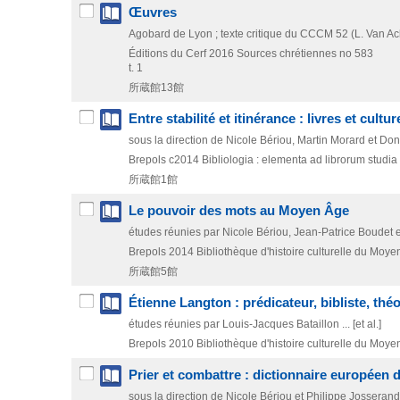
Œuvres
Agobard de Lyon ; texte critique du CCCM 52 (L. Van Ack
Éditions du Cerf
2016
Sources chrétiennes no 583
t. 1
所蔵館13館
Entre stabilité et itinérance : livres et cult
sous la direction de Nicole Bériou, Martin Morard et Don
Brepols
c2014
Bibliologia : elementa ad librorum studia 
所蔵館1館
Le pouvoir des mots au Moyen Âge
études réunies par Nicole Bériou, Jean-Patrice Boudet 
Brepols
2014
Bibliothèque d'histoire culturelle du Moye
所蔵館5館
Étienne Langton : prédicateur, bibliste, thé
études réunies par Louis-Jacques Bataillon ... [et al.]
Brepols
2010
Bibliothèque d'histoire culturelle du Moye
Prier et combattre : dictionnaire européen 
sous la direction de Nicole Bériou et Philippe Josserand 