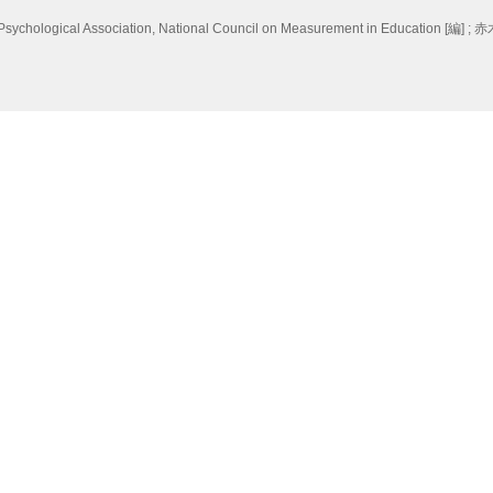
 Psychological Association, National Council on Measurement in Education [編] 