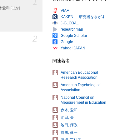
1
; 赤木愛和 [ほか]
VIAF
KAKEN — 研究者をさがす
J-GLOBAL
researchmap
2
Google Scholar
Google
Yahoo! JAPAN
関連著者
American Educational
Research Association
American Psychological
Association
National Council on
Measurement in Education
赤木, 愛和
池田, 央
池田, 輝政
前川, 眞一