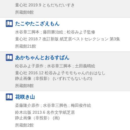
童心社
2019.9
ともだちだいすき
所蔵館8館
たこやたこざえもん
水谷章三脚本 ; 藤田勝治絵 ; 松谷みよ子監修
童心社
2018.7
改訂新版
紙芝居ベストセレクション 第3集
所蔵館21館
あかちゃんとおるすばん
松谷みよ子原作 ; 水谷章三脚本 ; 土田義晴絵
童心社
2016.12
松谷みよ子モモちゃんのおはなし
静止画像（非投影） (いずれでもないもの)
所蔵館8館
花咲き山
斎藤隆介原作 ; 水谷章三脚色 ; 梅田俊作絵
鈴木出版
2013.6
名作文学紙芝居
静止画像（非投影） (画)
所蔵館2館