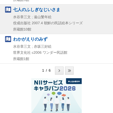
七人のふしぎなじいさま
水谷章三文 ; 遠山繁年絵
佼成出版社
2007.4
朝鮮の民話絵本シリーズ
所蔵館10館
わかがえりのみず
水谷章三文 ; 赤坂三好絵
世界文化社
c2006
ワンダー民話館
所蔵館1館
1 / 6