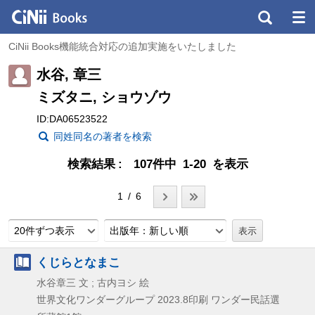
CiNii Books機能統合対応の追加実施をいたしました
水谷, 章三
ミズタニ, ショウゾウ
ID:DA06523522
同姓同名の著者を検索
検索結果
107件中 1-20 を表示
1 / 6
20件ずつ表示
出版年：新しい順
くじらとなまこ
水谷章三 文 ; 古内ヨシ 絵
世界文化ワンダーグループ
2023.8印刷
ワンダー民話選