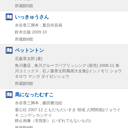
所蔵館5館
いっきゅうさん
水谷章三脚本 ; 夏目尚吾画
鈴木出版
2009.10
所蔵館6館
ペットントン
石森章太郎 [著]
角川書店 , 角川グループパブリッシング (発売)
2008.11
角
川コミックス . 石ノ森章太郎萬画大全集||イシノモリ ショウ
タロウ マンガ ダイゼンシュウ
所蔵館5館
馬になったむすこ
水谷章三脚本 ; 藤田勝治絵
童心社
2007.12
ともだちだいすき 領域 人間関係||リョウイ
キ ニンゲンカンケイ
静止画像（非投影） (いずれでもないもの)
所蔵館9館