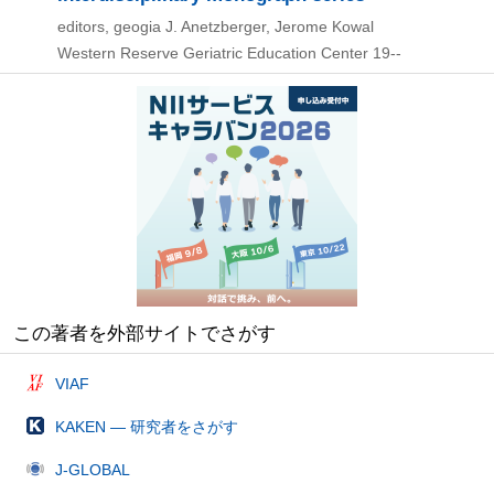
editors, geogia J. Anetzberger, Jerome Kowal
Western Reserve Geriatric Education Center
19--
この著者を外部サイトでさがす
VIAF
KAKEN — 研究者をさがす
J-GLOBAL