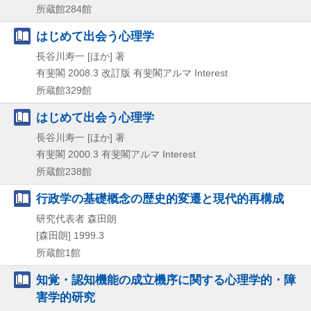
所蔵館284館
はじめて出会う心理学
長谷川寿一 [ほか] 著
有斐閣
2008.3
改訂版
有斐閣アルマ Interest
所蔵館329館
はじめて出会う心理学
長谷川寿一 [ほか] 著
有斐閣
2000.3
有斐閣アルマ Interest
所蔵館238館
行政学の基礎概念の歴史的変遷と現代的再構成
研究代表者 森田朗
[森田朗]
1999.3
所蔵館1館
知覚・認知機能の成立機序に関する心理学的・障
害学的研究