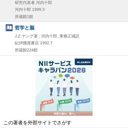
研究代表者 河内十郎
河内十郎
1999.3
所蔵館1館
哲学と脳
J.Z.ヤング著 ; 河内十郎, 東條正城訳
紀伊國屋書店
1992.7
所蔵館224館
この著者を外部サイトでさがす