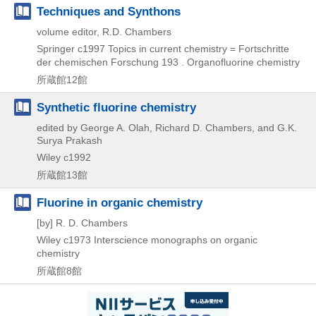
Techniques and Synthons
volume editor, R.D. Chambers
Springer
c1997
Topics in current chemistry = Fortschritte
der chemischen Forschung 193 . Organofluorine chemistry
所蔵館12館
Synthetic fluorine chemistry
edited by George A. Olah, Richard D. Chambers, and G.K.
Surya Prakash
Wiley
c1992
所蔵館13館
Fluorine in organic chemistry
[by] R. D. Chambers
Wiley
c1973
Interscience monographs on organic
chemistry
所蔵館8館