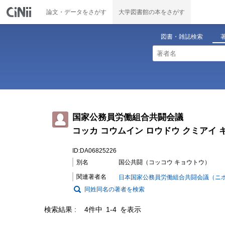
論文・データをさがす
大学図書館の本をさがす
図書・雑誌検索
国家公務員労働組合共闘会議
コッカ コウムイン ロウドウ クミアイ 
ID:DA06825226
別名
国公共闘（コッコウ キョウトウ）
関連著者名
日本国家公務員労働組合共闘会議（ニホン
同姓同名の著者を検索
検索結果
4件中 1-4 を表示