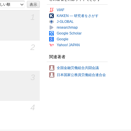
しい順
VIAF
1
KAKEN — 研究者をさがす
J-GLOBAL
researchmap
Google Scholar
Google
2
Yahoo! JAPAN
関連著者
全国金融労働組合共闘会議
3
日本国家公務員労働組合連合会
4