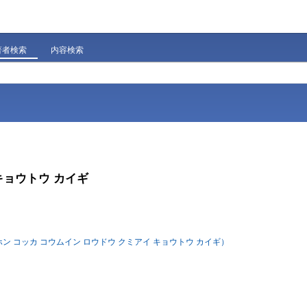
著者検索
内容検索
キョウトウ カイギ
 コッカ コウムイン ロウドウ クミアイ キョウトウ カイギ）