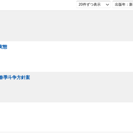
20件ずつ表示
出版年：新
実態
度春季斗争方針案