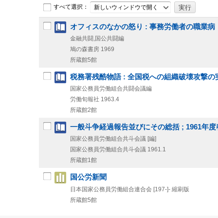
すべて選択：
新しいウィンドウで開く
オフィスのなかの怒り : 事務労働者の職業病
金融共闘,国公共闘編
鳩の森書房
1969
所蔵館5館
税務署残酷物語 : 全国税への組織破壊攻撃の
国家公務員労働組合共闘会議編
労働旬報社
1963.4
所蔵館2館
一般斗争経過報告並びにその総括 ; 1961年
国家公務員労働組合共斗会議 [編]
国家公務員労働組合共斗会議
1961.1
所蔵館1館
国公労新聞
日本国家公務員労働組合連合会
[197-]-
縮刷版
所蔵館5館