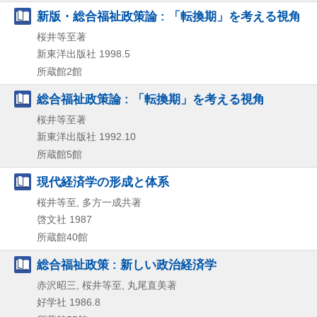
新版・総合福祉政策論 : 「転換期」を考える視角
桜井等至著
新東洋出版社
1998.5
所蔵館2館
総合福祉政策論 : 「転換期」を考える視角
桜井等至著
新東洋出版社
1992.10
所蔵館5館
現代経済学の形成と体系
桜井等至, 多方一成共著
啓文社
1987
所蔵館40館
総合福祉政策 : 新しい政治経済学
赤沢昭三, 桜井等至, 丸尾直美著
好学社
1986.8