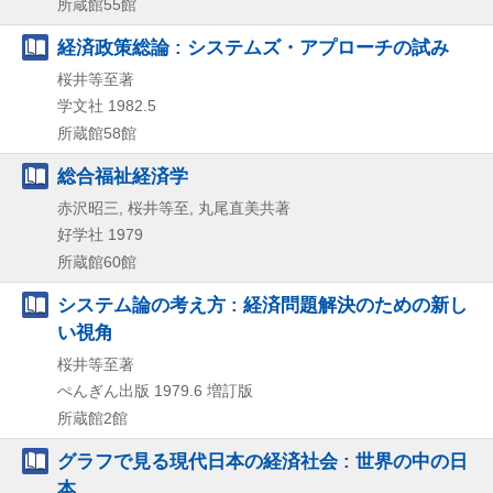
所蔵館55館
経済政策総論 : システムズ・アプローチの試み
桜井等至著
学文社
1982.5
所蔵館58館
総合福祉経済学
赤沢昭三, 桜井等至, 丸尾直美共著
好学社
1979
所蔵館60館
システム論の考え方 : 経済問題解決のための新し
い視角
桜井等至著
ぺんぎん出版
1979.6
増訂版
所蔵館2館
グラフで見る現代日本の経済社会 : 世界の中の日
本