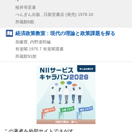
桜井等至著
ぺんぎん出版 , 日新堂書店 (発売)
1978.10
所蔵館6館
経済政策教室 : 現代の理論と政策課題を探る
加藤寛, 内野達郎編
有斐閣
1975.7
有斐閣選書
所蔵館91館
この著者を外部サイトでさがす