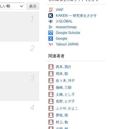
しい順
VIAF
KAKEN — 研究者をさがす
1
J-GLOBAL
researchmap
Google Scholar
Google
Yahoo! JAPAN
2
関連著者
西本, 鶏介
岡本, 順
3
佐々木, 洋子
篠崎, 三朗
土橋, とし子
長野, ヒデ子
4
ふりや, かよこ
夢枕, 獏
村上, 勉