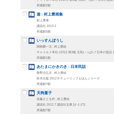
所蔵館2館
遊 : 村上豊画集
村上豊著
講談社
2013.2
所蔵館5館
いっすんぼうし
関根榮一文 ; 村上豊絵
チャイルド本社
c2012
第3版
元気いっぱい! 日本の昔話 
所蔵館1館
あたまにかきのき : 日本民話
唯野元弘文 ; 村上豊絵
鈴木出版
2012.9
チューリップえほんシリーズ
所蔵館7館
天狗童子
佐藤さとる作 ; 村上豊絵
講談社
2012.7
講談社文庫 [さ-1-27]
所蔵館7館