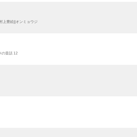
著 ; 村上豊絵||オンミョウジ
の昔話 12