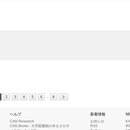
...
2
3
4
5
6
8
ヘルプ
新着情報
N
CiNii Research
お知らせ
K
CiNii Books - 大学図書館の本をさがす
RSS
I