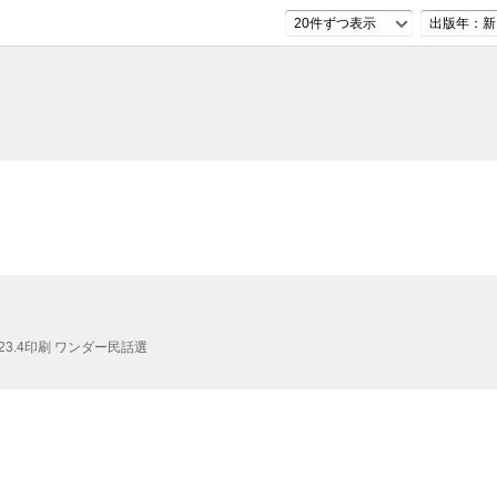
20件ずつ表示
出版年：新
23.4印刷
ワンダー民話選