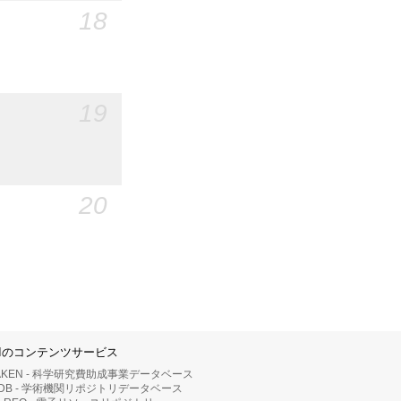
18
19
20
IIのコンテンツサービス
AKEN - 科学研究費助成事業データベース
RDB - 学術機関リポジトリデータベース