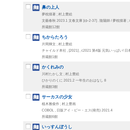
鼻の上人
夢枕獏著 ; 村上豊絵
文藝春秋
2023.1
文春文庫 [ゆ-2-37] . 陰陽師 / 夢枕獏
所蔵館12館
ちからたろう
片岡輝文 ; 村上豊絵
チャイルド本社 ,
[2021] , c2021
第4版
元気いっぱい! 日本
所蔵館1館
かくれみの
川村たかし文 ; 村上豊絵
ひかりのくに
2021.2
一年生のおはなし 8
所蔵館3館
サーカスの少女
植木雅俊作 ; 村上豊画
COBOL , 日販アイ・ピー・エス(発売)
2021.4
所蔵館6館
いっすんぼうし