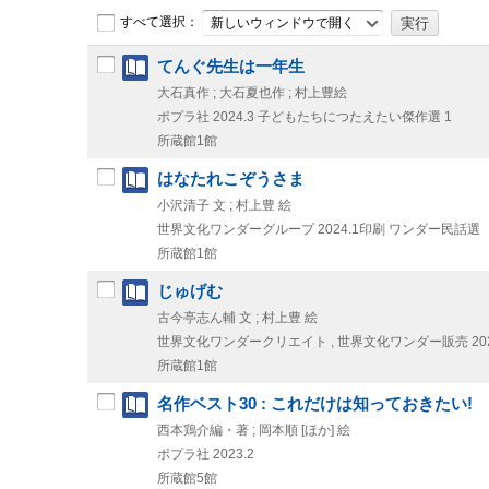
すべて選択：
新しいウィンドウで開く
てんぐ先生は一年生
大石真作 ; 大石夏也作 ; 村上豊絵
ポプラ社
2024.3
子どもたちにつたえたい傑作選 1
所蔵館1館
はなたれこぞうさま
小沢清子 文 ; 村上豊 絵
世界文化ワンダーグループ
2024.1印刷
ワンダー民話選
所蔵館1館
じゅげむ
古今亭志ん輔 文 ; 村上豊 絵
世界文化ワンダークリエイト , 世界文化ワンダー販売
20
所蔵館1館
名作ベスト30 : これだけは知っておきたい!
西本鶏介編・著 ; 岡本順 [ほか] 絵
ポプラ社
2023.2
所蔵館5館