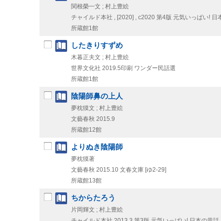
関根榮一文 ; 村上豊絵
チャイルド本社 ,
[2020] , c2020
第4版
元気いっぱい! 日
所蔵館1館
したきりすずめ
木暮正夫文 ; 村上豊絵
世界文化社
2019.5印刷
ワンダー民話選
所蔵館1館
陰陽師鼻の上人
夢枕獏文 ; 村上豊絵
文藝春秋
2015.9
所蔵館12館
よりぬき陰陽師
夢枕獏著
文藝春秋
2015.10
文春文庫 [ゆ2-29]
所蔵館13館
ちからたろう
片岡輝文 ; 村上豊絵
チャイルド本社
2013.3
第3版
元気いっぱい! 日本の昔話 