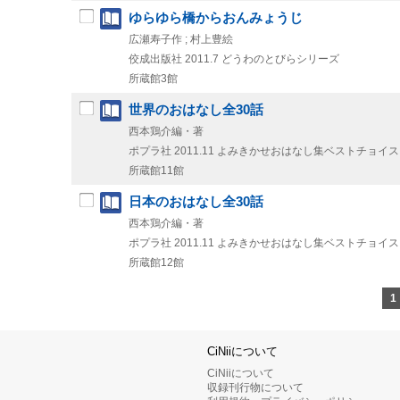
ゆらゆら橋からおんみょうじ
広瀬寿子作 ; 村上豊絵
佼成出版社
2011.7
どうわのとびらシリーズ
所蔵館3館
世界のおはなし全30話
西本鶏介編・著
ポプラ社
2011.11
よみきかせおはなし集ベストチョイス
所蔵館11館
日本のおはなし全30話
西本鶏介編・著
ポプラ社
2011.11
よみきかせおはなし集ベストチョイス
所蔵館12館
1
CiNiiについて
CiNiiについて
収録刊行物について