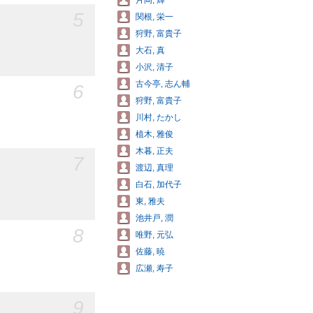
片岡, 輝
5
関根, 栄一
狩野, 富貴子
大石, 真
小沢, 清子
古今亭, 志ん輔
6
狩野, 富貴子
川村, たかし
植木, 雅俊
木暮, 正夫
7
渡辺, 真理
白石, 加代子
東, 雅夫
池井戸, 潤
8
唯野, 元弘
佐藤, 暁
広瀬, 寿子
9