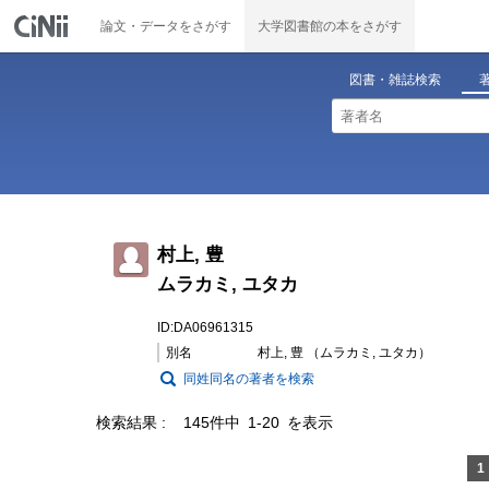
論文・データをさがす
大学図書館の本をさがす
図書・雑誌検索
村上, 豊
ムラカミ, ユタカ
ID:DA06961315
別名
村上, 豊 （ムラカミ, ユタカ）
同姓同名の著者を検索
検索結果
145件中 1-20 を表示
1