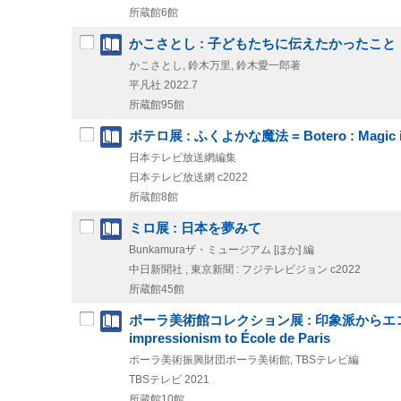
所蔵館6館
かこさとし : 子どもたちに伝えたかったこと
かこさとし, 鈴木万里, 鈴木愛一郎著
平凡社
2022.7
所蔵館95館
ボテロ展 : ふくよかな魔法 = Botero : Magic in 
日本テレビ放送網編集
日本テレビ放送網
c2022
所蔵館8館
ミロ展 : 日本を夢みて
Bunkamuraザ・ミュージアム [ほか] 編
中日新聞社 , 東京新聞 : フジテレビジョン
c2022
所蔵館45館
ポーラ美術館コレクション展 : 印象派からエコール・ド・パリ
impressionism to École de Paris
ポーラ美術振興財団ポーラ美術館, TBSテレビ編
TBSテレビ
2021
所蔵館10館