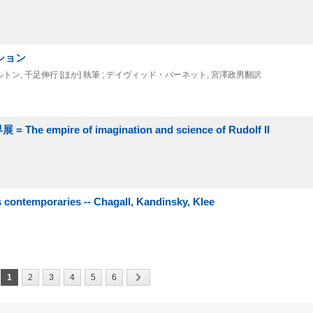
ション
トン, 千足伸行 [ほか] 執筆 ; デイヴィッド・バーネット, 宮澤政男翻訳
re of imagination and science of Rudolf II
temporaries -- Chagall, Kandinsky, Klee
1
2
3
4
5
6