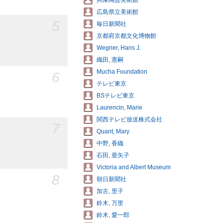
兵庫陶芸美術館
広島県立美術館
5
毎日新聞社
京都府京都文化博物館
Wegner, Hans J.
織田, 憲嗣
Mucha Foundation
6
テレビ東京
BSテレビ東京
Laurencin, Marie
関西テレビ放送株式会社
7
Quant, Mary
中野, 香織
石田, 亜矢子
Victoria and Albert Museum
8
朝日新聞社
加古, 里子
鈴木, 万里
鈴木, 愛一郎