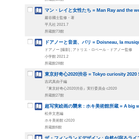
マン・レイと女性たち = Man Ray and the w
巖谷國士監修・著
平凡社
2021.7
所蔵館73館
ドアノーと音楽、パリ = Doisneau, la musique
ドアノー [撮影] ; アトリエ・ロベール・ドアノー監修
小学館
2021.2
所蔵館28館
東京好奇心2020渋谷 = Tokyo curiosity 2020 
吉武真由子編
『東京好奇心2020渋谷』実行委員会
c2020
所蔵館27館
超写実絵画の襲来 : ホキ美術館所蔵 = A big wave of 
松井文恵編
ホキ美術館
c2020
所蔵館6館
ザ・フィンランドデザイン : 自然が宿るライフスタイル = Finn