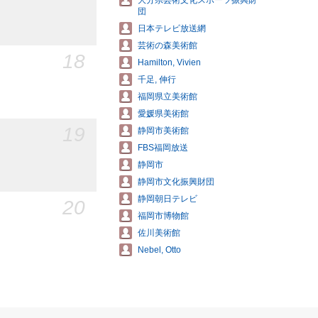
大分県芸術文化スポーツ振興財
団
日本テレビ放送網
芸術の森美術館
18
Hamilton, Vivien
千足, 伸行
福岡県立美術館
愛媛県美術館
19
静岡市美術館
FBS福岡放送
静岡市
静岡市文化振興財団
静岡朝日テレビ
20
福岡市博物館
佐川美術館
Nebel, Otto