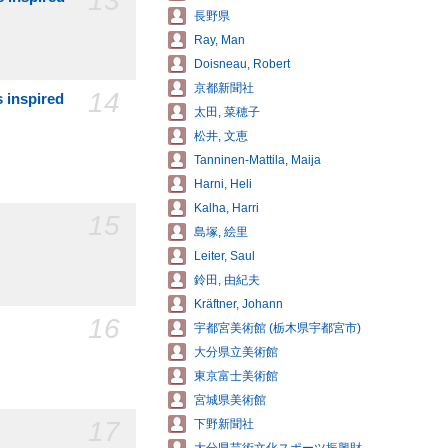
長野県
Ray, Man
Doisneau, Robert
京都新聞社
14
inspired
太田, 菜穂子
松井, 文恵
Tanninen-Mattila, Maija
Harni, Heli
Kalha, Harri
15
島塚, 絵里
Leiter, Saul
鈴田, 由紀夫
Kräftner, Johann
16
宇都宮美術館 (栃木県宇都宮市)
大分県立美術館
東京富士美術館
宮城県美術館
17
下野新聞社