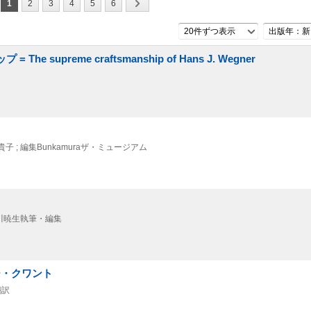
1
2
3
4
5
6
20件ずつ表示
出版年：新
supreme craftsmanship of Hans J. Wegner
子 ; 編集Bunkamuraザ・ミュージアム
廣川暁生執筆・編集
リー・クワント
翻訳