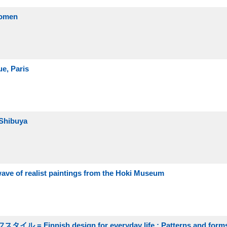
omen
, Paris
Shibuya
realist paintings from the Hoki Museum
ish design for everyday life : Patterns and forms 