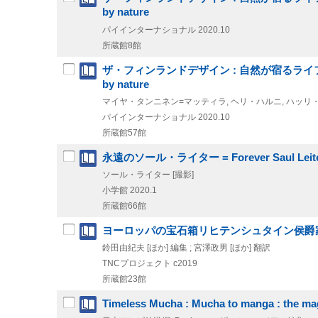
by nature
パイインターナショナル
2020.10
所蔵館8館
ザ・フィンランドデザイン : 自然が宿るライフスタイル = Finn
by nature
マイヤ・タンニネン=マッティラ, ヘリ・ハルニ, ハッ
パイインターナショナル
2020.10
所蔵館57館
永遠のソール・ライター = Forever Saul Leit
ソール・ライター [撮影]
小学館
2020.1
所蔵館66館
ヨーロッパの宝石箱リヒテンシュタイン侯爵
鈴田由紀夫 [ほか] 編集 ; 宮澤政男 [ほか] 翻訳
TNCプロジェクト
c2019
所蔵館23館
Timeless Mucha : Mucha to manga : the mag