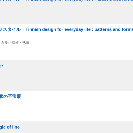
ish design for everyday life : patterns and forms 
リ・カルハ監修・執筆
er
家の至宝展
ic of line