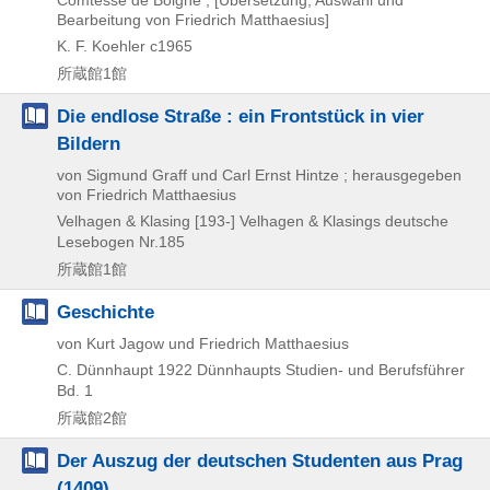
Comtesse de Boigne ; [Übersetzung, Auswahl und
Bearbeitung von Friedrich Matthaesius]
K. F. Koehler
c1965
所蔵館1館
Die endlose Straße : ein Frontstück in vier
Bildern
von Sigmund Graff und Carl Ernst Hintze ; herausgegeben
von Friedrich Matthaesius
Velhagen & Klasing
[193-]
Velhagen & Klasings deutsche
Lesebogen Nr.185
所蔵館1館
Geschichte
von Kurt Jagow und Friedrich Matthaesius
C. Dünnhaupt
1922
Dünnhaupts Studien- und Berufsführer
Bd. 1
所蔵館2館
Der Auszug der deutschen Studenten aus Prag
(1409)