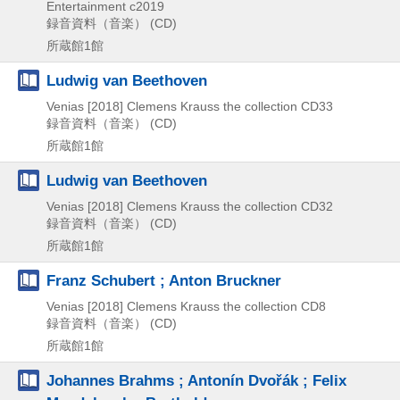
Entertainment
c2019
録音資料（音楽） (CD)
所蔵館1館
Ludwig van Beethoven
Venias
[2018]
Clemens Krauss the collection CD33
録音資料（音楽） (CD)
所蔵館1館
Ludwig van Beethoven
Venias
[2018]
Clemens Krauss the collection CD32
録音資料（音楽） (CD)
所蔵館1館
Franz Schubert ; Anton Bruckner
Venias
[2018]
Clemens Krauss the collection CD8
録音資料（音楽） (CD)
所蔵館1館
Johannes Brahms ; Antonín Dvořák ; Felix