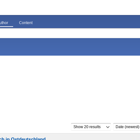
uthor
Content
Show 20 results
Date (newest)
ch in Ostdeutschland