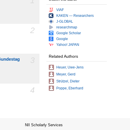
1
VIAF
KAKEN — Researchers
J-GLOBAL
researchmap
2
Google Scholar
Google
Yahoo! JAPAN
Related Authors
3
 Bundestag
Heuer, Uwe-Jens
Meyer, Gerd
Strützel, Dieter
4
Poppe, Eberhard
NII Scholarly Services