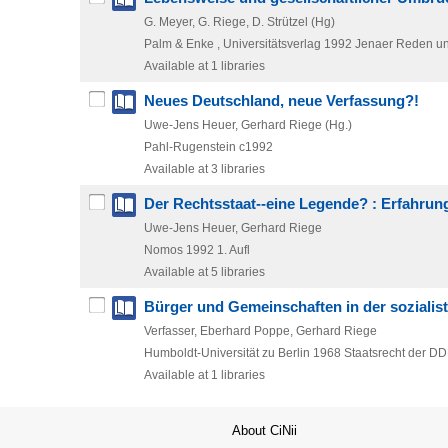
G. Meyer, G. Riege, D. Strützel (Hg)
Palm & Enke , Universitätsverlag
1992
Jenaer Reden und
Available at 1 libraries
Neues Deutschland, neue Verfassung?!
Uwe-Jens Heuer, Gerhard Riege (Hg.)
Pahl-Rugenstein
c1992
Available at 3 libraries
Der Rechtsstaat--eine Legende? : Erfahru
Uwe-Jens Heuer, Gerhard Riege
Nomos
1992
1. Aufl
Available at 5 libraries
Bürger und Gemeinschaften in der sozialist
Verfasser, Eberhard Poppe, Gerhard Riege
Humboldt-Universität zu Berlin
1968
Staatsrecht der DD
Available at 1 libraries
About CiNii