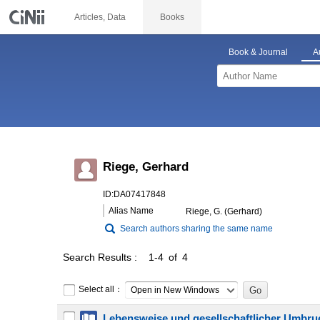
Articles, Data
Books
Book & Journal
A
Riege, Gerhard
ID:DA07417848
Alias Name
Riege, G. (Gerhard)
Search authors sharing the same name
Search Results
1-4 of 4
Select all：
Open in New Windows
Lebensweise und gesellschaftlicher Umbru