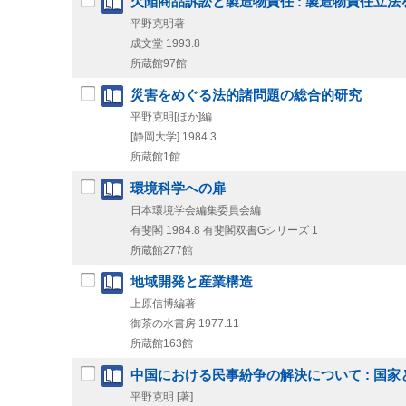
欠陥商品訴訟と製造物責任 : 製造物責任立法
平野克明著
成文堂
1993.8
所蔵館97館
災害をめぐる法的諸問題の総合的研究
平野克明[ほか]編
[静岡大学]
1984.3
所蔵館1館
環境科学への扉
日本環境学会編集委員会編
有斐閣
1984.8
有斐閣双書Gシリーズ 1
所蔵館277館
地域開発と産業構造
上原信博編著
御茶の水書房
1977.11
所蔵館163館
中国における民事紛争の解決について : 国
平野克明 [著]