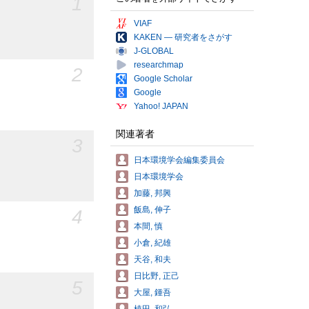
1
VIAF
KAKEN — 研究者をさがす
J-GLOBAL
researchmap
2
Google Scholar
Google
Yahoo! JAPAN
関連著者
3
日本環境学会編集委員会
日本環境学会
加藤, 邦興
飯島, 伸子
4
本間, 慎
小倉, 紀雄
天谷, 和夫
日比野, 正己
5
大屋, 鍾吾