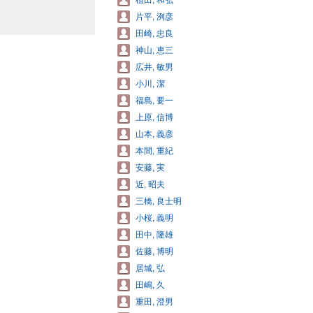
植田, 和弘
片平, 洌彦
田崎, 忠良
神山, 恵三
広井, 敏男
小川, 潔
福島, 要一
上原, 信博
山本, 義彦
本間, 重紀
安藤, 実
近, 昭夫
三橋, 良士明
小桜, 義明
田中, 隆雄
佐藤, 博明
居城, 弘
田嶋, 久
重田, 澄男