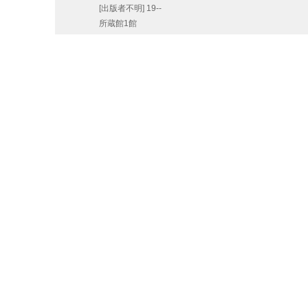
[出版者不明]
19--
所蔵館1館