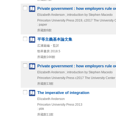
Private government : how employers rule our
Elizabeth Anderson ; introduction by Stephen Macedo
Princeton University Press
2019, c2017
The University 
: paper
所蔵館6館
平等主義基本論文集
広瀬巌編・監訳
勁草書房
2018.5
所蔵館166館
Private government : how employers rule our
Elizabeth Anderson ; introduction by Stephen Macedo
Princeton University Press
c2017
The University Center
所蔵館13館
The imperative of integration
Elizabeth Anderson
Princeton University Press
2013
: pbk
所蔵館11館