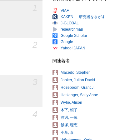
1
VIAF
KAKEN — 研究者をさがす
J-GLOBAL
researchmap
Google Scholar
Google
2
Yahoo! JAPAN
関連著者
Macedo, Stephen
3
Jonker, Julian David
Rozeboom, Grant J.
Haslanger, Sally Anne
Wylie, Alison
木下, 頌子
4
渡辺, 一暁
飯塚, 理恵
小草, 泰