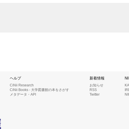
ヘルプ
新着情報
N
CiNii Research
お知らせ
K
CiNii Books - 大学図書館の本をさがす
RSS
I
メタデータ・API
Twitter
N