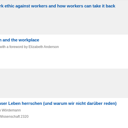
rk ethic against workers and how workers can take it back
sm and the workplace
with a foreword by Elizabeth Anderson
unser Leben herrschen (und warum wir nicht darüber reden)
rin Wördemann
issenschaft 2320