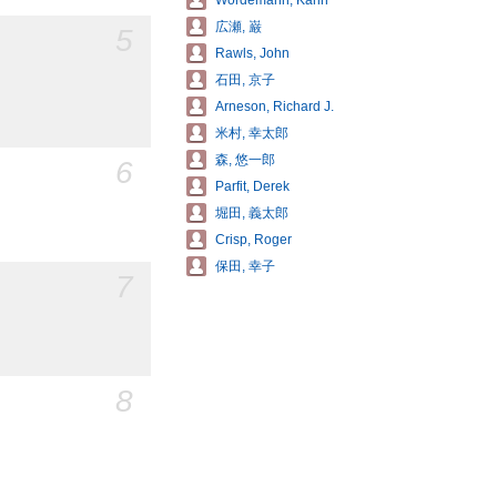
Wördemann, Karin
広瀬, 巌
5
Rawls, John
石田, 京子
Arneson, Richard J.
米村, 幸太郎
森, 悠一郎
6
Parfit, Derek
堀田, 義太郎
Crisp, Roger
保田, 幸子
7
8