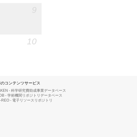
9
10
IIのコンテンツサービス
AKEN - 科学研究費助成事業データベース
RDB - 学術機関リポジトリデータベース
II-REO - 電子リソースリポジトリ