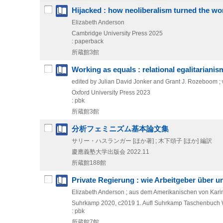
Hijacked : how neoliberalism turned the wo
Elizabeth Anderson
Cambridge University Press
2025
: paperback
所蔵館3館
Working as equals : relational egalitariani
edited by Julian David Jonker and Grant J. Rozeboom ; 
Oxford University Press
2023
: pbk
所蔵館3館
分析フェミニズム基本論文集
サリー・ハスランガー [ほか著] ; 木下頌子 [ほか] 編訳
慶應義塾大学出版会
2022.11
所蔵館188館
Private Regierung : wie Arbeitgeber über 
Elizabeth Anderson ; aus dem Amerikanischen von Ka
Suhrkamp
2020, c2019
1. Aufl
Suhrkamp Taschenbuch W
: pbk
所蔵館7館