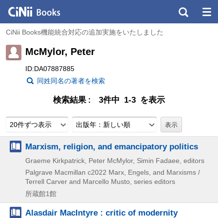
CiNii Books機能統合対応の追加実施をいたしました
McMylor, Peter
ID:DA07887885
同姓同名の著者を検索
検索結果
3件中 1-3 を表示
20件ずつ表示
出版年：新しい順
Marxism, religion, and emancipatory politics
Graeme Kirkpatrick, Peter McMylor, Simin Fadaee, editors
Palgrave Macmillan
c2022
Marx,
Engels,
and Marxisms /
Terrell Carver and Marcello Musto,
series editors
所蔵館1館
Alasdair MacIntyre : critic of modernity