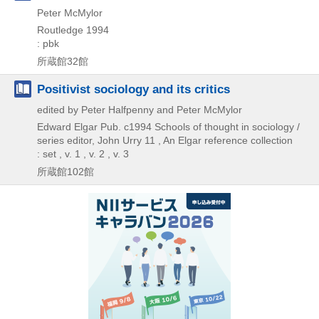
Peter McMylor
Routledge
1994
: pbk
所蔵館32館
Positivist sociology and its critics
edited by Peter Halfpenny and Peter McMylor
Edward Elgar Pub.
c1994
Schools of thought in sociology /
series editor,
John Urry 11 , An Elgar reference collection
: set , v. 1 , v. 2 , v. 3
所蔵館102館