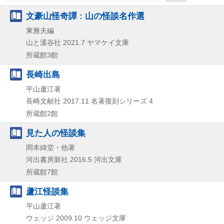
文豪山怪奇譚 : 山の怪談名作選
東雅夫編
山と溪谷社
2021.7
ヤマケイ文庫
所蔵館3館
長崎出島
平山蘆江著
長崎文献社
2017.11
名著復刻シリーズ 4
所蔵館2館
見た人の怪談集
岡本綺堂・他著
河出書房新社
2016.5
河出文庫
所蔵館7館
蘆江怪談集
平山蘆江著
ウェッジ
2009.10
ウェッジ文庫