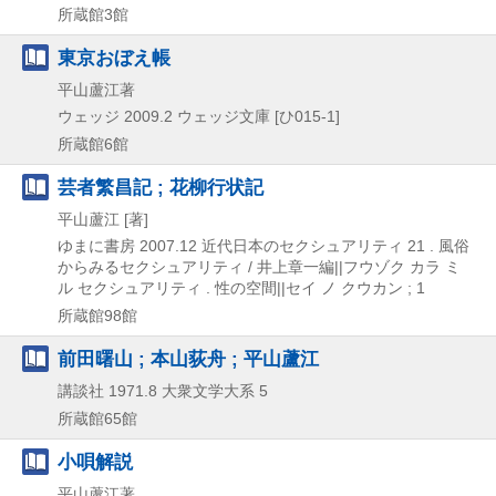
所蔵館3館
東京おぼえ帳
平山蘆江著
ウェッジ
2009.2
ウェッジ文庫 [ひ015-1]
所蔵館6館
芸者繁昌記 ; 花柳行状記
平山蘆江 [著]
ゆまに書房
2007.12
近代日本のセクシュアリティ 21 . 風俗
からみるセクシュアリティ / 井上章一編||フウゾク カラ ミ
ル セクシュアリティ . 性の空間||セイ ノ クウカン ; 1
所蔵館98館
前田曙山 ; 本山荻舟 ; 平山蘆江
講談社
1971.8
大衆文学大系 5
所蔵館65館
小唄解説
平山蘆江著