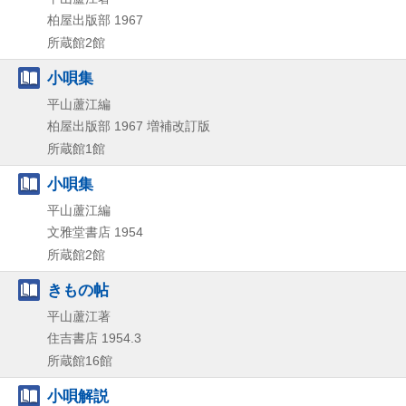
柏屋出版部
1967
所蔵館2館
小唄集
平山蘆江編
柏屋出版部
1967
増補改訂版
所蔵館1館
小唄集
平山蘆江編
文雅堂書店
1954
所蔵館2館
きもの帖
平山蘆江著
住吉書店
1954.3
所蔵館16館
小唄解説