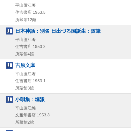
平山蘆江著
住吉書店
1953.5
所蔵館12館
日本神話 : 別名 日出づる国誕生 : 随筆
平山蘆江著
住吉書店
1953.3
所蔵館4館
吉原文庫
平山蘆江著
住吉書店
1953.1
所蔵館3館
小唄集 : 堀派
平山蘆江編
文雅堂書店
1953.8
所蔵館2館