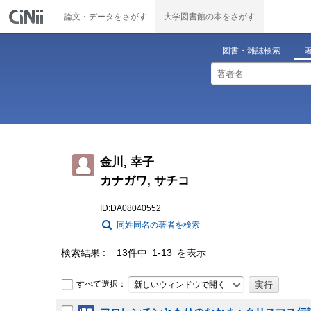
論文・データをさがす
大学図書館の本をさがす
図書・雑誌検索
金川, 幸子
カナガワ, サチコ
ID:DA08040552
同姓同名の著者を検索
検索結果
13件中 1-13 を表示
すべて選択：
新しいウィンドウで開く