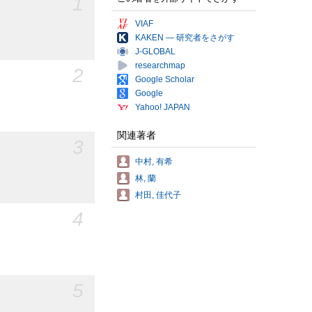
1
VIAF
KAKEN — 研究者をさがす
J-GLOBAL
researchmap
2
Google Scholar
Google
Yahoo! JAPAN
関連著者
3
中村, 有希
林, 蘭
村田, 佳代子
4
5