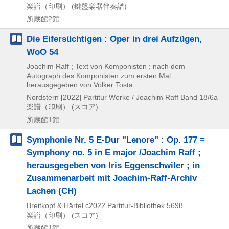
楽譜（印刷） (鍵盤楽器伴奏譜)
所蔵館2館
Die Eifersüchtigen : Oper in drei Aufzügen,
WoO 54
Joachim Raff ; Text von Komponisten ; nach dem
Autograph des Komponisten zum ersten Mal
herausgegeben von Volker Tosta
Nordstern
[2022]
Partitur
Werke / Joachim Raff Band 18/6a
楽譜（印刷） (スコア)
所蔵館1館
Symphonie Nr. 5 E-Dur "Lenore" : Op. 177 =
Symphony no. 5 in E major /Joachim Raff ;
herausgegeben von Iris Eggenschwiler ; in
Zusammenarbeit mit Joachim-Raff-Archiv
Lachen (CH)
Breitkopf & Härtel
c2022
Partitur-Bibliothek 5698
楽譜（印刷） (スコア)
所蔵館1館