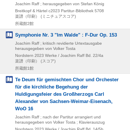
Joachim Raff ; herausgegeben von Stefan König
Breitkopf & Härtel
c2023
Partitur-Bibliothek 5708
楽譜（印刷） (ミニチュアスコア)
所蔵館2館
Symphonie Nr. 3 "Im Walde" : F-Dur Op. 153
Joachim Raff ; kritisch revidierte Urtextausgabe
herausgegeben von Volker Tosta
Nordstern
2023
Werke / Joachim Raff Bd. 22/4a
楽譜（印刷） (スコア)
所蔵館1館
Te Deum für gemischten Chor und Orchester
für die kirchliche Begehung der
Huldigungsfeier des Großherzogs Carl
Alexander von Sachsen-Weimar-Eisenach,
WoO 16
Joachim Raff ; nach der Partitur arrangiert und
herausgegeben von Volker Tosta ; Klavierauszug
Nordstern
2023
Werke / Joachim Raff Bd. 14/5b