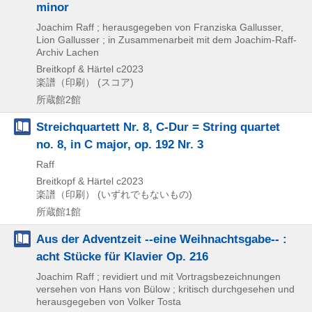
minor
Joachim Raff ; herausgegeben von Franziska Gallusser,
Lion Gallusser ; in Zusammenarbeit mit dem Joachim-Raff-
Archiv Lachen
Breitkopf & Härtel
c2023
楽譜（印刷） (スコア)
所蔵館2館
Streichquartett Nr. 8, C-Dur = String quartet
no. 8, in C major, op. 192 Nr. 3
Raff
Breitkopf & Härtel
c2023
楽譜（印刷） (いずれでもないもの)
所蔵館1館
Aus der Adventzeit --eine Weihnachtsgabe-- :
acht Stücke für Klavier Op. 216
Joachim Raff ; revidiert und mit Vortragsbezeichnungen
versehen von Hans von Bülow ; kritisch durchgesehen und
herausgegeben von Volker Tosta