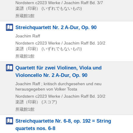
Nordstern
c2023
Werke / Joachim Raff Bd. 3/7
楽譜（印刷） (いずれでもないもの)
所蔵館1館
Streichquartett Nr. 2 A-Dur, Op. 90
Joachim Raff
Nordstern
c2023
Werke / Joachim Raff Bd. 10/2
楽譜（印刷） (いずれでもないもの)
所蔵館1館
Quartett für zwei Violinen, Viola und
Violoncello Nr. 2 A-Dur, Op. 90
Joachim Raff ; kritisch durchgesehen und neu
herausgegeben von Volker Tosta
Nordstern
c2023
Werke / Joachim Raff Bd. 10/2
楽譜（印刷） (スコア)
所蔵館1館
Streichquartette Nr. 6-8, op. 192 = String
quartets nos. 6-8