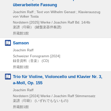
überarbeitete Fassung
Joachim Raff ; Text von Wilhelm Genast ; Klavierauszug
von Volker Tosta
Nordstern
[2025]
Werke / Joachim Raff Bd. 14/4b
楽譜（印刷） (鍵盤楽器伴奏譜)
所蔵館1館
Samson
Joachim Raff
Schweizer Fonogramm
[2024]
録音資料（音楽） (CD)
所蔵館1館
Trio für Violine, Violoncello und Klavier Nr. 3,
a-Moll, Op. 155
Joachim Raff
Nordstern
[2024]
Werke / Joachim Raff Stimmensatz
楽譜（印刷） (いずれでもないもの)
所蔵館1館