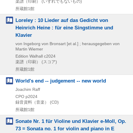
楽譜（印刷） (いずれでもないもの)
所蔵館1館
Loreley : 10 Lieder auf das Gedicht von
Heinrich Heine : für eine Singstimme und
Klavier
von Ingeborg von Bronsart [et al.] ; herausgegeben von
Martin Wiemer
Edition Walhall
c2024
楽譜（印刷） (スコア)
所蔵館1館
World's end -- judgement -- new world
Joachim Raff
CPO
p2024
録音資料（音楽） (CD)
所蔵館1館
Sonate Nr. 1 für Violine und Klavier e-Moll, Op.
73 = Sonata no. 1 for violin and piano in E