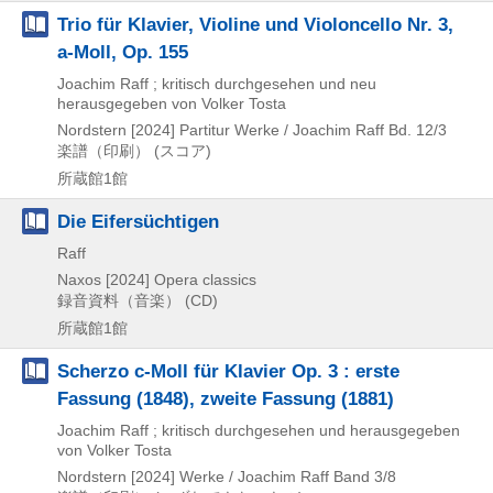
Trio für Klavier, Violine und Violoncello Nr. 3,
a-Moll, Op. 155
Joachim Raff ; kritisch durchgesehen und neu
herausgegeben von Volker Tosta
Nordstern
[2024]
Partitur
Werke / Joachim Raff Bd. 12/3
楽譜（印刷） (スコア)
所蔵館1館
Die Eifersüchtigen
Raff
Naxos
[2024]
Opera classics
録音資料（音楽） (CD)
所蔵館1館
Scherzo c-Moll für Klavier Op. 3 : erste
Fassung (1848), zweite Fassung (1881)
Joachim Raff ; kritisch durchgesehen und herausgegeben
von Volker Tosta
Nordstern
[2024]
Werke / Joachim Raff Band 3/8