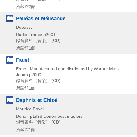
所蔵館2館
Pelléas et Mélisande
Debussy
Radio France
p2001
録音資料（音楽） (CD)
所蔵館1館
Faust
Erato , Manufactured and distributed by Warner Music
Japan
p2000
録音資料（音楽） (CD)
所蔵館1館
Daphnis et Chloé
Maurice Ravel
Denon
p1998
Denon best masters
録音資料（音楽） (CD)
所蔵館1館