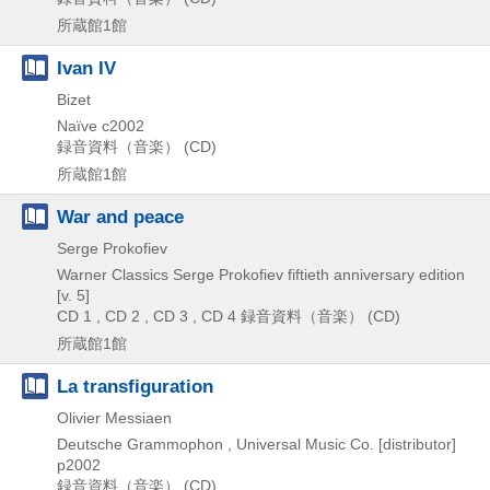
所蔵館1館
Ivan IV
Bizet
Naïve
c2002
録音資料（音楽） (CD)
所蔵館1館
War and peace
Serge Prokofiev
Warner Classics
Serge Prokofiev fiftieth anniversary edition
[v. 5]
CD 1 , CD 2 , CD 3 , CD 4
録音資料（音楽） (CD)
所蔵館1館
La transfiguration
Olivier Messiaen
Deutsche Grammophon , Universal Music Co. [distributor]
p2002
録音資料（音楽） (CD)