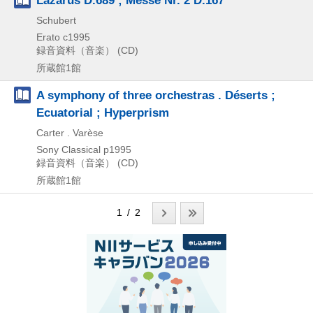
Schubert
Erato
c1995
録音資料（音楽） (CD)
所蔵館1館
A symphony of three orchestras . Déserts ;
Ecuatorial ; Hyperprism
Carter . Varèse
Sony Classical
p1995
録音資料（音楽） (CD)
所蔵館1館
1 / 2