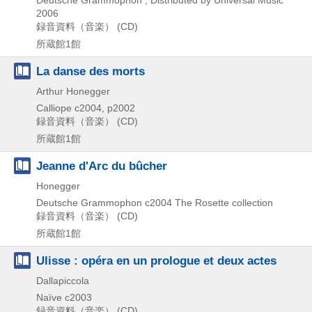
2006
録音資料（音楽） (CD)
所蔵館1館
La danse des morts
Arthur Honegger
Calliope
c2004, p2002
録音資料（音楽） (CD)
所蔵館1館
Jeanne d'Arc du bûcher
Honegger
Deutsche Grammophon
c2004
The Rosette collection
録音資料（音楽） (CD)
所蔵館1館
Ulisse : opéra en un prologue et deux actes
Dallapiccola
Naïve
c2003
録音資料（音楽） (CD)