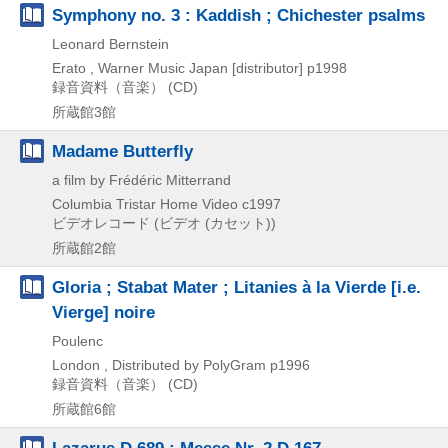
Symphony no. 3 : Kaddish ; Chichester psalms
Leonard Bernstein
Erato , Warner Music Japan [distributor]
p1998
録音資料（音楽） (CD)
所蔵館3館
Madame Butterfly
a film by Frédéric Mitterrand
Columbia Tristar Home Video
c1997
ビデオレコード (ビデオ (カセット))
所蔵館2館
Gloria ; Stabat Mater ; Litanies à la Vierde [i.e.
Vierge] noire
Poulenc
London , Distributed by PolyGram
p1996
録音資料（音楽） (CD)
所蔵館6館
Lazarus D.689 ; Messe Nr. 2 D.167