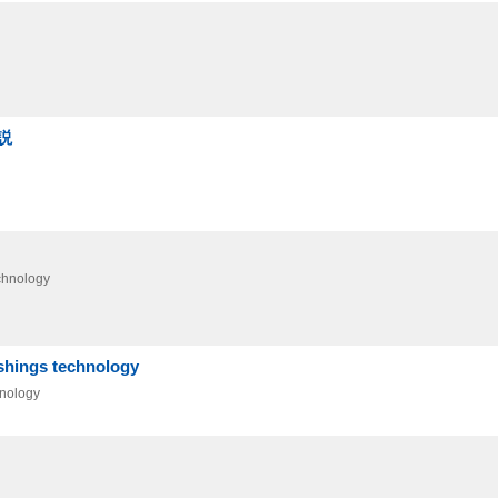
説
hnology
ngs technology
nology