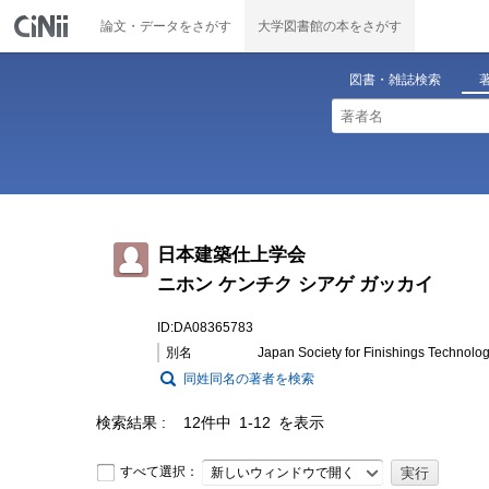
論文・データをさがす
大学図書館の本をさがす
図書・雑誌検索
日本建築仕上学会
ニホン ケンチク シアゲ ガッカイ
ID:DA08365783
別名
Japan Society for Finishings Technolo
同姓同名の著者を検索
検索結果
12件中 1-12 を表示
すべて選択：
新しいウィンドウで開く