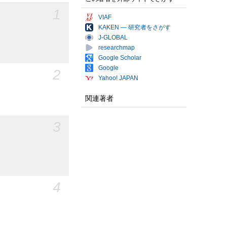
1
VIAF
KAKEN — 研究者をさがす
J-GLOBAL
researchmap
Google Scholar
Google
2
Yahoo! JAPAN
関連著者
3
4