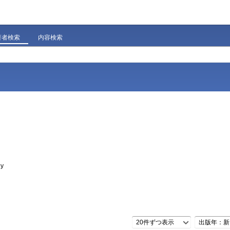
著者検索
内容検索
gy
20件ずつ表示
出版年：新