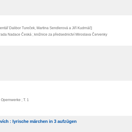
mentář Dalibor Tureček, Martina Sendlerová a Jiří Kudrnáč]
 rada Nadace Česká ; knižnice za předsednictví Miroslava Červenky
 Opernwerke ; T. 1
tvích : lyrische märchen in 3 aufzügen