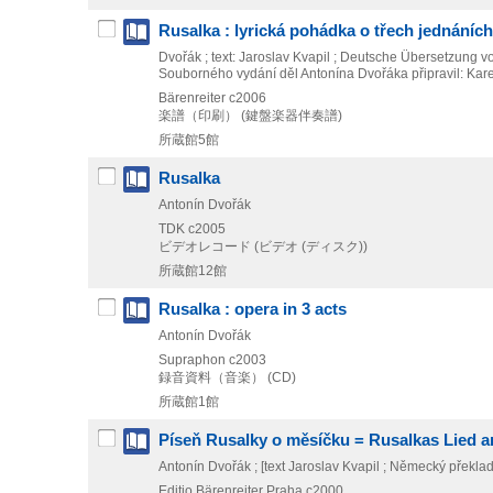
Rusalka : lyrická pohádka o třech jednáních, 
Dvořák ; text: Jaroslav Kvapil ; Deutsche Übersetzung v
Souborného vydání děl Antonína Dvořáka připravil: Kare
Bärenreiter
c2006
楽譜（印刷） (鍵盤楽器伴奏譜)
所蔵館5館
Rusalka
Antonín Dvořák
TDK
c2005
ビデオレコード (ビデオ (ディスク))
所蔵館12館
Rusalka : opera in 3 acts
Antonín Dvořák
Supraphon
c2003
録音資料（音楽） (CD)
所蔵館1館
Píseň Rusalky o měsíčku = Rusalkas Lied a
Antonín Dvořák ; [text Jaroslav Kvapil ; Německý překl
Editio Bärenreiter Praha
c2000