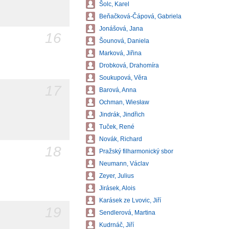
Šolc, Karel
Beňačková-Čápová, Gabriela
Jonášová, Jana
16
Šounová, Daniela
Marková, Jiřina
Drobková, Drahomíra
Soukupová, Věra
17
Barová, Anna
Ochman, Wiesław
Jindrák, Jindřich
Tuček, René
Novák, Richard
18
Pražský filharmonický sbor
Neumann, Václav
Zeyer, Julius
Jirásek, Alois
Karásek ze Lvovic, Jiří
19
Sendlerová, Martina
Kudrnáč, Jiří