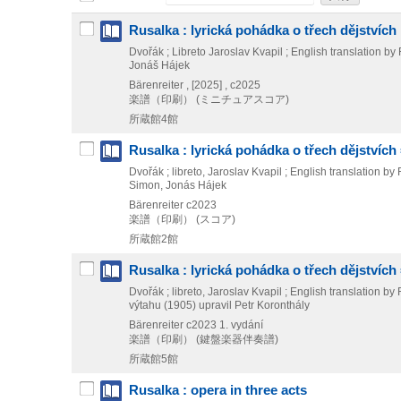
Rusalka : lyrická pohádka o třech dějstvích : 
Dvořák ; Libreto Jaroslav Kvapil ; English translation 
Jonáš Hájek
Bärenreiter ,
[2025] , c2025
楽譜（印刷） (ミニチュアスコア)
所蔵館4館
Rusalka : lyrická pohádka o třech dějstvích =
Dvořák ; libreto, Jaroslav Kvapil ; English translation 
Simon, Jonás Hájek
Bärenreiter
c2023
楽譜（印刷） (スコア)
所蔵館2館
Rusalka : lyrická pohádka o třech dějstvích =
Dvořák ; libreto, Jaroslav Kvapil ; English translation
výtahu (1905) upravil Petr Koronthály
Bärenreiter
c2023
1. vydání
楽譜（印刷） (鍵盤楽器伴奏譜)
所蔵館5館
Rusalka : opera in three acts