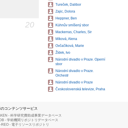
Tureček, Dalibor
Zajic, Dolora
Heppner, Ben
20
Kühnův smíšený sbor
Mackerras, Charles, Sir
Míková, Alena
Ovčačíková, Marie
Žídek, Ivo
Národní divadlo v Praze. Operní
sbor
Národní divadlo v Praze.
Orchestr
Národní divadlo v Praze
Československá televize, Praha
IIのコンテンツサービス
AKEN - 科学研究費助成事業データベース
RDB - 学術機関リポジトリデータベース
II-REO - 電子リソースリポジトリ