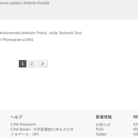
orné vydání / Antonín Dvořak
skoslovenská televízie Praha ; režie, Bohumil Zoul
on Phonogram
p1991
1
2
ヘルプ
新着情報
N
CiNii Research
お知らせ
K
CiNii Books - 大学図書館の本をさがす
RSS
I
メタデータ・API
Twitter
N