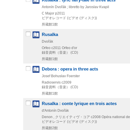
Antonín Dvořák ; libretto by Jaroslav Kvapil
C Major
p2011
ビデオレコード (ビデオ (ディスク))
所蔵館1館
Rusalka
Dvořák
Orfeo
c2011
Orfeo d'or
録音資料（音楽） (CD)
所蔵館1館
Debora : opera in three acts
Josef Bohuslav Foerster
Radioservis
c2009
録音資料（音楽） (CD)
所蔵館1館
Rusalka : conte lyrique en trois actes
d'Antonín Dvořák
Denon , クリエイティヴ・コア
c2008
Opéra national de 
ビデオレコード (ビデオ (ディスク))
所蔵館2館