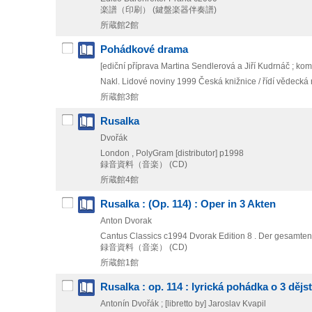
楽譜（印刷） (鍵盤楽器伴奏譜)
所蔵館2館
Pohádkové drama
[ediční příprava Martina Sendlerová a Jiří Kudrnáč ; ko
Nakl. Lidové noviny
1999
Česká knižnice / řídí vědecká
所蔵館3館
Rusalka
Dvořák
London , PolyGram [distributor]
p1998
録音資料（音楽） (CD)
所蔵館4館
Rusalka : (Op. 114) : Oper in 3 Akten
Anton Dvorak
Cantus Classics
c1994
Dvorak Edition 8 . Der gesamten
録音資料（音楽） (CD)
所蔵館1館
Rusalka : op. 114 : lyrická pohádka o 3 dějs
Antonín Dvořák ; [libretto by] Jaroslav Kvapil