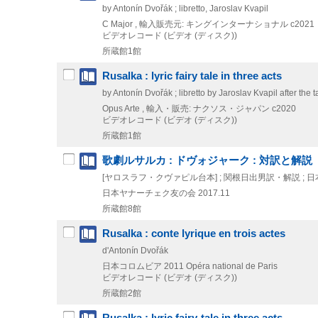
by Antonín Dvořák ; libretto, Jaroslav Kvapil
C Major , 輸入販売元: キングインターナショナル
c2021
ビデオレコード (ビデオ (ディスク))
所蔵館1館
Rusalka : lyric fairy tale in three acts
by Antonín Dvořák ; libretto by Jaroslav Kvapil after the
Opus Arte , 輸入・販売: ナクソス・ジャパン
c2020
ビデオレコード (ビデオ (ディスク))
所蔵館1館
歌劇ルサルカ : ドヴォジャーク : 対訳と解説
[ヤロスラフ・クヴァピル台本] ; 関根日出男訳・解説 ;
日本ヤナーチェク友の会
2017.11
所蔵館8館
Rusalka : conte lyrique en trois actes
d'Antonín Dvořák
日本コロムビア
2011
Opéra national de Paris
ビデオレコード (ビデオ (ディスク))
所蔵館2館
Rusalka : lyric fairy-tale in three acts