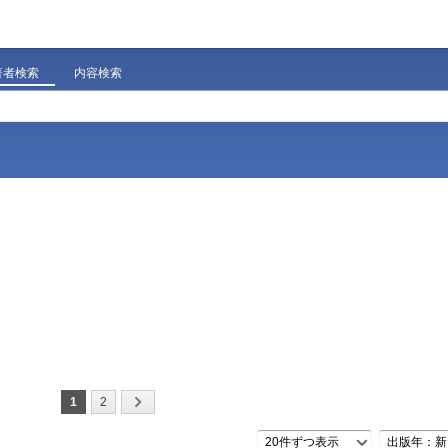
著者検索
内容検索
1
2
20件ずつ表示
出版年：新