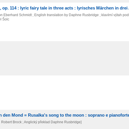
op. 114 : lyric fairy tale in three acts : lyrisches Märchen in drei
on Eberhard Schmidt ; English translation by Daphne Rusbridge ; klavírní výtah pod
l Šolc
n den Mond = Rusalka's song to the moon : soprano e pianofort
ad Robert Brock ; Anglický překlad Daphne Rusbridge]