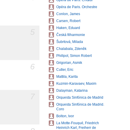
Opéra de Paris. Chœur
Opéra de Paris. Orchestre
Conlon, James
Carsen, Robert
Haken, Eduard
5
Česká filharmonie
Šubrtová, Milada
Chalabala, Zdeněk
Phillpot, Simon Robert
Grigorian, Asmik
6
Cutler, Eric
Mattila, Karita
Kuzmin-Karavaev, Maxim
Dalayman, Katarina
7
Orquesta Sinfónica de Madrid
Orquesta Sinfónica de Madrid.
Coro
Bolton, Ivor
La Motte-Fouqué, Friedrich
Heinrich Karl, Freiherr de