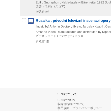
Editio Supraphon , Nakladatelství Bärenreiter
1992
Soub
楽譜（印刷） (スコア)
所蔵館4館
Rusalka : původní televizní inscenaci opery
[music by] Antonín Dvořák ; libreto, Jaroslav Kvapil ; Če
Amadeo Video , Manufactured and distributed by Nipp
ビデオレコード (ビデオ (ディスク))
所蔵館5館
CiNiiについて
CiNiiについて
収録刊行物について
利用規約・プライバシーポリシー