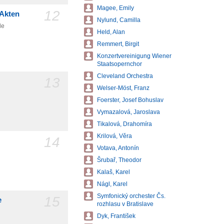
Magee, Emily
12
 Akten
Nylund, Camilla
le
Held, Alan
Remmert, Birgit
Konzertvereinigung Wiener
Staatsopernchor
Cleveland Orchestra
13
Welser-Möst, Franz
Foerster, Josef Bohuslav
Vymazalová, Jaroslava
Tikalová, Drahomíra
Krilová, Věra
14
Votava, Antonín
Šrubař, Theodor
Kalaš, Karel
Nágl, Karel
Symfonický orchester Čs.
15
e
rozhlasu v Bratislave
Dyk, František