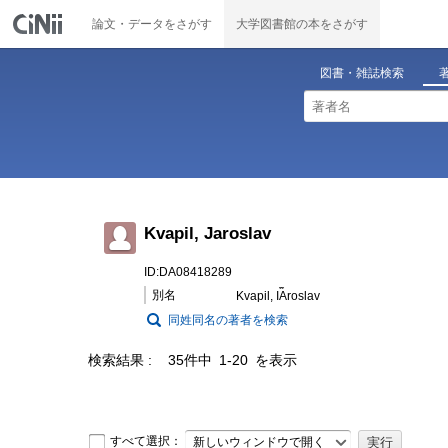
論文・データをさがす
大学図書館の本をさがす
図書・雑誌検索
Kvapil, Jaroslav
ID:DA08418289
別名
Kvapil, I︠A︡roslav
同姓同名の著者を検索
検索結果
35件中 1-20 を表示
すべて選択：
新しいウィンドウで開く