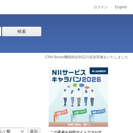
ログイン
English
検索
CiNii Books機能統合対応の追加実施をいたしました
しい順
この著者を外部サイトでさがす