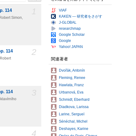
1
p. 114
VIAF
KAKEN — 研究者をさがす
 Robert Simon,
J-GLOBAL
researchmap
Google Scholar
Google
Yahoo! JAPAN
2
op. 114
 Robert
関連著者
Dvořák, Antonín
Fleming, Renee
Hawlata, Franz
3
op. 114
Urbanová, Eva
klavírního
Schmidt, Eberhard
Diadkova, Larissa
Larine, Sergueï
Sénéchal, Michel
Deshayes, Karine
4