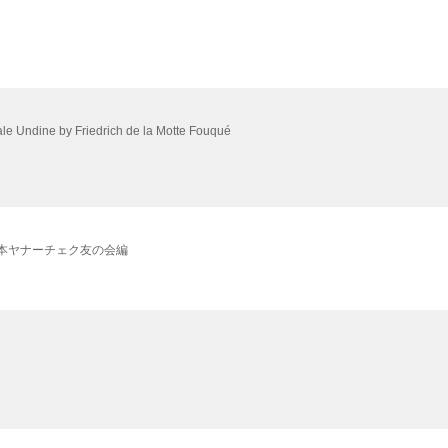
 tale Undine by Friedrich de la Motte Fouqué
 日本ヤナーチェク友の会編