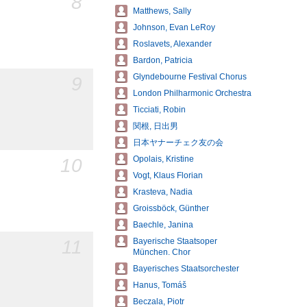
8
Matthews, Sally
Johnson, Evan LeRoy
Roslavets, Alexander
Bardon, Patricia
Glyndebourne Festival Chorus
9
London Philharmonic Orchestra
Ticciati, Robin
関根, 日出男
日本ヤナーチェク友の会
10
Opolais, Kristine
Vogt, Klaus Florian
Krasteva, Nadia
Groissböck, Günther
Baechle, Janina
11
Bayerische Staatsoper
München. Chor
Bayerisches Staatsorchester
Hanus, Tomáš
Beczala, Piotr