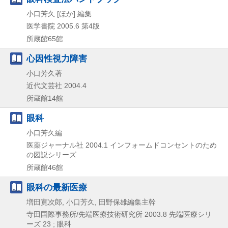
小口芳久 [ほか] 編集
医学書院
2005.6
第4版
所蔵館65館
心因性視力障害
小口芳久著
近代文芸社
2004.4
所蔵館14館
眼科
小口芳久編
医薬ジャーナル社
2004.1
インフォームドコンセントのため
の図説シリーズ
所蔵館46館
眼科の最新医療
増田寛次郎, 小口芳久, 田野保雄編集主幹
寺田国際事務所/先端医療技術研究所
2003.8
先端医療シリ
ーズ 23 ; 眼科