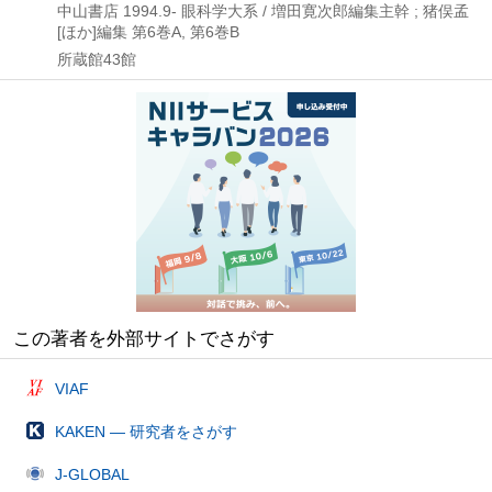
中山書店
1994.9-
眼科学大系 / 増田寛次郎編集主幹 ; 猪俣孟
[ほか]編集 第6巻A,
第6巻B
所蔵館43館
この著者を外部サイトでさがす
VIAF
KAKEN — 研究者をさがす
J-GLOBAL