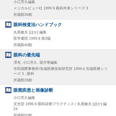
小口芳久編集
メジカルビュー社
1999.6
眼科外来シリーズ 3
所蔵館35館
眼科検査法ハンドブック
丸尾敏夫 [ほか] 編集
医学書院
1999.8
第3版
所蔵館40館
眼科の最先端
澤充, 小口芳久, 望月學編集
寺田国際事務所/先端医療技術研究所
1999.6
先端医療シリ
ーズ 3 ; 眼科
所蔵館26館
眼窩疾患と画像診断
小口芳久編集
文光堂
1996.6
眼科診療プラクティス / 丸尾敏夫 [ほか] 編
24
所蔵館50館