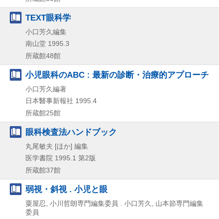
TEXT眼科学
小口芳久編集
南山堂
1995.3
所蔵館48館
小児眼科のABC : 最新の診断・治療的アプローチ
小口芳久編著
日本醫事新報社
1995.4
所蔵館25館
眼科検査法ハンドブック
丸尾敏夫 [ほか] 編集
医学書院
1995.1
第2版
所蔵館37館
弱視・斜視 . 小児と眼
粟屋忍, 小川哲朗専門編集委員 . 小口芳久, 山本節専門編集
委員