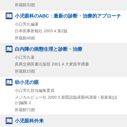
所蔵館32館
小児眼科のABC : 最新の診断・治療的アプローチ
小口芳久編著
日本医事新報社
2003.4
第2版
所蔵館45館
白内障の病態生理と診断・治療
小口芳久著
真興交易医書出版部
2001.4
大衆医学撰書
所蔵館15館
幼小児の眼
小口芳久担当編集委員
メジカルビュー社
2000.9
新図説臨床眼科講座 / 新家眞[ほ
か]編集 2
所蔵館71館
小児眼科外来